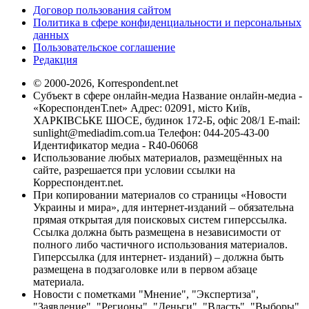
Договор пользования сайтом
Политика в сфере конфиденциальности и персональных
данных
Пользовательское соглашение
Редакция
© 2000-2026, Korrespondent.net
Субъект в сфере онлайн-медиа Название онлайн-медиа -
«КореспонденТ.net» Адрес: 02091, місто Київ,
ХАРКІВСЬКЕ ШОСЕ, будинок 172-Б, офіс 208/1 E-mail:
sunlight@mediadim.com.ua
Телефон: 044-205-43-00
Идентификатор медиа - R40-06068
Использование любых материалов, размещённых на
сайте, разрешается при условии ссылки на
Корреспондент.net.
При копировании материалов со страницы «Новости
Украины и мира», для интернет-изданий – обязательна
прямая открытая для поисковых систем гиперссылка.
Ссылка должна быть размещена в независимости от
полного либо частичного использования материалов.
Гиперссылка (для интернет- изданий) – должна быть
размещена в подзаголовке или в первом абзаце
материала.
Новости с пометками "Мнение", "Экспертиза",
"Заявление", "Регионы", "Деньги", "Власть", "Выборы",