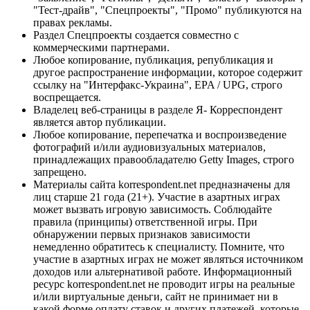
"Тест-драйв", "Спецпроекты", "Промо" публикуются на
правах рекламы.
Раздел Спецпроекты создается совместно с
коммерческими партнерами.
Любое копирование, публикация, републикация и
другое распространение информации, которое содержит
ссылку на "Интерфакс-Украина", EPA / UPG, строго
воспрещается.
Владелец веб-страницы в разделе Я- Корреспондент
является автор публикации.
Любое копирование, перепечатка и воспроизведение
фотографий и/или аудиовизуальных материалов,
принадлежащих правообладателю Getty Images, строго
запрещено.
Материалы сайта korrespondent.net предназначены для
лиц старше 21 года (21+). Участие в азартных играх
может вызвать игровую зависимость. Соблюдайте
правила (принципы) ответственной игры. При
обнаружении первых признаков зависимости
немедленно обратитесь к специалисту. Помните, что
участие в азартных играх не может являться источником
доходов или альтернативой работе. Информационный
ресурс korrespondent.net не проводит игры на реальные
и/или виртуальные деньги, сайт не принимает ни в
какой форме оплату ставок и других платежей, которые