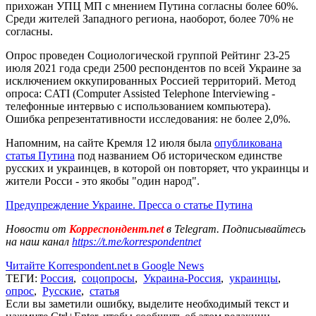
прихожан УПЦ МП с мнением Путина согласны более 60%.
Среди жителей Западного региона, наоборот, более 70% не
согласны.
Опрос проведен Социологической группой Рейтинг 23-25
июля 2021 года среди 2500 респондентов по всей Украине за
исключением оккупированных Россией территорий. Метод
опроса: CATI (Computer Assisted Telephone Interviewing -
телефонные интервью с использованием компьютера).
Ошибка репрезентативности исследования: не более 2,0%.
Напомним, на сайте Кремля 12 июля была
опубликована
статья Путина
под названием Об историческом единстве
русских и украинцев, в которой он повторяет, что украинцы и
жители Росси - это якобы "один народ".
Предупреждение Украине. Пресса о статье Путина
Новости от
Корреспондент.net
в Telegram. Подписывайтесь
на наш канал
https://t.me/korrespondentnet
Читайте Korrespondent.net в Google News
ТЕГИ:
Россия
,
соцопросы
,
Украина-Россия
,
украинцы
,
опрос
,
Русские
,
статья
Если вы заметили ошибку, выделите необходимый текст и