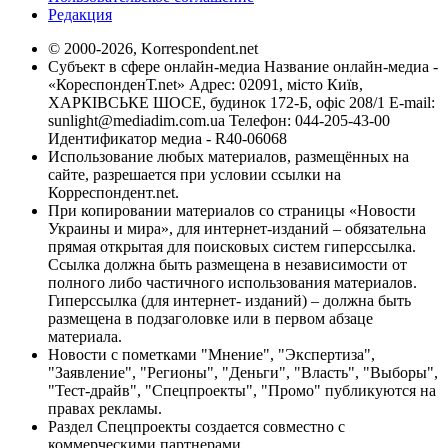
Редакция
© 2000-2026, Korrespondent.net
Субъект в сфере онлайн-медиа Название онлайн-медиа -
«КореспонденТ.net» Адрес: 02091, місто Київ,
ХАРКІВСЬКЕ ШОСЕ, будинок 172-Б, офіс 208/1 E-mail:
sunlight@mediadim.com.ua
Телефон: 044-205-43-00
Идентификатор медиа - R40-06068
Использование любых материалов, размещённых на
сайте, разрешается при условии ссылки на
Корреспондент.net.
При копировании материалов со страницы «Новости
Украины и мира», для интернет-изданий – обязательна
прямая открытая для поисковых систем гиперссылка.
Ссылка должна быть размещена в независимости от
полного либо частичного использования материалов.
Гиперссылка (для интернет- изданий) – должна быть
размещена в подзаголовке или в первом абзаце
материала.
Новости с пометками "Мнение", "Экспертиза",
"Заявление", "Регионы", "Деньги", "Власть", "Выборы",
"Тест-драйв", "Спецпроекты", "Промо" публикуются на
правах рекламы.
Раздел Спецпроекты создается совместно с
коммерческими партнерами.