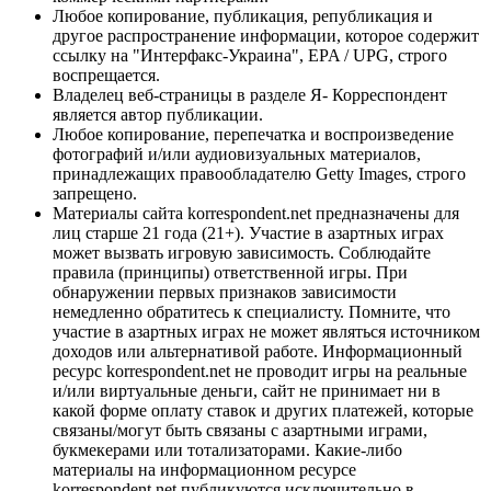
Любое копирование, публикация, републикация и
другое распространение информации, которое содержит
ссылку на "Интерфакс-Украина", EPA / UPG, строго
воспрещается.
Владелец веб-страницы в разделе Я- Корреспондент
является автор публикации.
Любое копирование, перепечатка и воспроизведение
фотографий и/или аудиовизуальных материалов,
принадлежащих правообладателю Getty Images, строго
запрещено.
Материалы сайта korrespondent.net предназначены для
лиц старше 21 года (21+). Участие в азартных играх
может вызвать игровую зависимость. Соблюдайте
правила (принципы) ответственной игры. При
обнаружении первых признаков зависимости
немедленно обратитесь к специалисту. Помните, что
участие в азартных играх не может являться источником
доходов или альтернативой работе. Информационный
ресурс korrespondent.net не проводит игры на реальные
и/или виртуальные деньги, сайт не принимает ни в
какой форме оплату ставок и других платежей, которые
связаны/могут быть связаны с азартными играми,
букмекерами или тотализаторами. Какие-либо
материалы на информационном ресурсе
korrespondent.net публикуются исключительно в