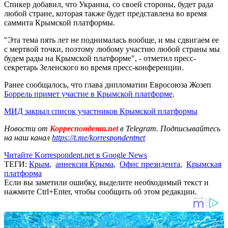
Спикер добавил, что Украина, со своей стороны, будет рада
любой стране, которая также будет представлена во время
саммита Крымской платформы.
"Эта тема пять лет не поднималась вообще, и мы сдвигаем ее
с мертвой точки, поэтому любому участию любой страны мы
будем рады на Крымской платформе", - отметил пресс-
секретарь Зеленского во время пресс-конференции.
Ранее сообщалось, что глава дипломатии Евросоюза Жозеп
Боррель примет участие в Крымской платформе
.
МИД закрыл список участников Крымской платформы
Новости от
Корреспондент.net
в Telegram. Подписывайтесь
на наш канал
https://t.me/korrespondentnet
Читайте Korrespondent.net в Google News
ТЕГИ:
Крым
,
аннексия Крыма
,
Офис президента
,
Крымская
платформа
Если вы заметили ошибку, выделите необходимый текст и
нажмите Ctrl+Enter, чтобы сообщить об этом редакции.