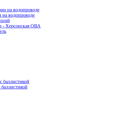
и на водопроводе
анций
и - Херсонская ОВА
ель
с баллистикой