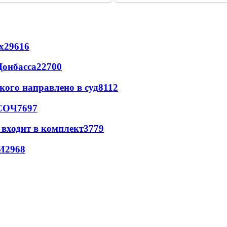
х
29616
Донбасса
22700
кого направлено в суд
8112
 СОЧ
7697
 входит в комплект
3779
И
2968