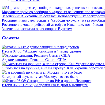
Марганец: премьер сообщил о кадровых решениях после авари
Зеленский: В Украине не осталось неповрежденных электрост
Россияне планируют усилить "свободную охоту" на автомобил
Россияне атаковали рейсовый автобус в Никополе: погиб водит
Зеленский рассказал о разговоре с Вучичем
Сюжеты
Итоги 07.08: "Адские" санкции и "парад" дронов
Адские санкции. Решение Сената США
"Охотиться на лучника, а не на стрелу". Как Украине бороться 
Загадочный звук напугал Москву: что это было
Итоги 06.08: Санкции против РФ и дрон в Лейпциге