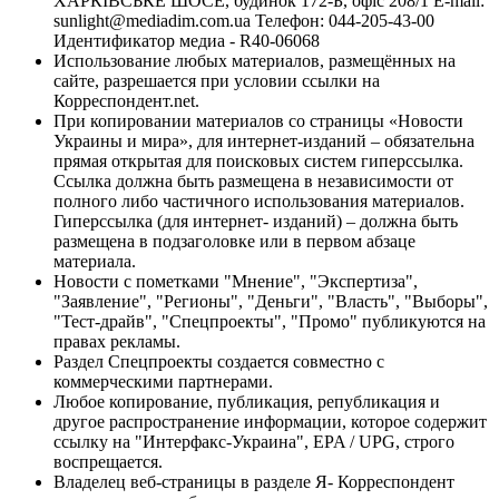
ХАРКІВСЬКЕ ШОСЕ, будинок 172-Б, офіс 208/1 E-mail:
sunlight@mediadim.com.ua
Телефон: 044-205-43-00
Идентификатор медиа - R40-06068
Использование любых материалов, размещённых на
сайте, разрешается при условии ссылки на
Корреспондент.net.
При копировании материалов со страницы «Новости
Украины и мира», для интернет-изданий – обязательна
прямая открытая для поисковых систем гиперссылка.
Ссылка должна быть размещена в независимости от
полного либо частичного использования материалов.
Гиперссылка (для интернет- изданий) – должна быть
размещена в подзаголовке или в первом абзаце
материала.
Новости с пометками "Мнение", "Экспертиза",
"Заявление", "Регионы", "Деньги", "Власть", "Выборы",
"Тест-драйв", "Спецпроекты", "Промо" публикуются на
правах рекламы.
Раздел Спецпроекты создается совместно с
коммерческими партнерами.
Любое копирование, публикация, републикация и
другое распространение информации, которое содержит
ссылку на "Интерфакс-Украина", EPA / UPG, строго
воспрещается.
Владелец веб-страницы в разделе Я- Корреспондент