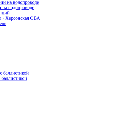
и на водопроводе
анций
и - Херсонская ОВА
ель
с баллистикой