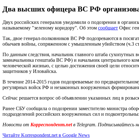
Два высших офицера ВС РФ организова
Двух российских генералов уведомили о подозрении в организ
называемому "зеленому коридору". Об этом
сообщает
Офис ген
Так, двое генерал-полковников ВС РФ подозреваются в посяга
обычаев войны, сопряженном с умышленным убийством (ч.3 ст.11
По данным следствия, начальник главного штаба сухопутных в
замначальника генштаба ВС РФ) и начальник центрального ком
человеческой жизнью, с целью достижения своей цели относит
защитников у Иловайска.
В течение 2014-2015 годов подозреваемые по предварительн
регулярных войск РФ и незаконных вооруженных формирований
Сейчас решается вопрос об объявлении указанных лиц в розыск
Ранее СБУ сообщила о подозрении заместителю министра обо
подразделений российских вооруженных сил и подконтрольны
Новости от
Корреспондент.net
в Telegram. Подписывайтесь н
Читайте Korrespondent.net в Google News