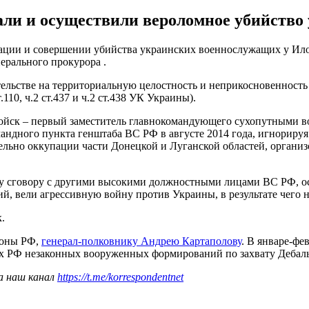
ли и осуществили вероломное убийство 
ации и совершении убийства украинских военнослужащих у Илов
ерального прокурора .
тельстве на территориальную целостность и неприкосновенност
0, ч.2 ст.437 и ч.2 ст.438 УК Украины).
ойск – первый заместитель главнокомандующего сухопутными во
андного пункта генштаба ВС РФ в августе 2014 года, игнориру
ельно оккупации части Донецкой и Луганской областей, органи
ому сговору с другими высокими должностными лицами ВС РФ, о
, вели агрессивную войну против Украины, в результате чего
.
роны РФ,
генерал-полковнику Андрею Картаполову
. В январе-фе
х РФ незаконных вооруженных формирований по захвату Дебаль
а наш канал
https://t.me/korrespondentnet