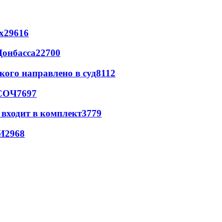
х
29616
Донбасса
22700
кого направлено в суд
8112
 СОЧ
7697
 входит в комплект
3779
И
2968