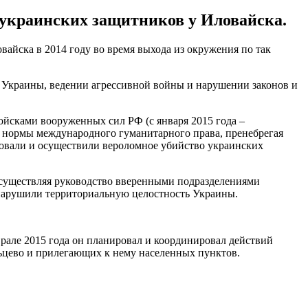
украинских защитников у Иловайска.
айска в 2014 году во время выхода из окружения по так
ь Украины, ведении агрессивной войны и нарушении законов и
йсками вооруженных сил РФ (с января 2015 года –
я нормы международного гуманитарного права, пренебрегая
зовали и осуществили вероломное убийство украинских
существляя руководство вверенными подразделениями
 нарушили территориальную целостность Украины.
врале 2015 года он планировал и координировал действий
цево и прилегающих к нему населенных пунктов.