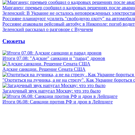
Марганец: премьер сообщил о кадровых решениях после авари
Зеленский: В Украине не осталось неповрежденных электрост
Россияне планируют усилить "свободную охоту" на автомобил
Россияне атаковали рейсовый автобус в Никополе: погиб водит
Зеленский рассказал о разговоре с Вучичем
Сюжеты
Итоги 07.08: "Адские" санкции и "парад" дронов
Адские санкции. Решение Сената США
"Охотиться на лучника, а не на стрелу". Как Украине бороться 
Загадочный звук напугал Москву: что это было
Итоги 06.08: Санкции против РФ и дрон в Лейпциге