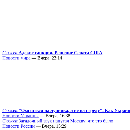
Сюжет
Адские санкции. Решение Сената США
Новости мира
— Вчера, 23:14
Сюжет
"Охотиться на лучника, а не на стрелу". Как Украи
Новости Украины
— Вчера, 16:38
Сюжет
Загадочный звук напугал Москву: что это было
Новости России
— Вчера, 15:29