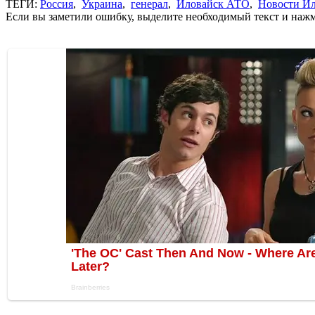
ТЕГИ:
Россия
,
Украина
,
генерал
,
Иловайск АТО
,
Новости Ил
Если вы заметили ошибку, выделите необходимый текст и нажми