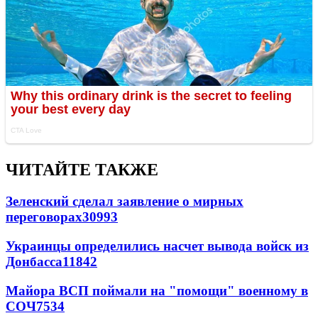
ЧИТАЙТЕ ТАКЖЕ
Зеленский сделал заявление о мирных
переговорах
30993
Украинцы определились насчет вывода войск из
Донбасса
11842
Майора ВСП поймали на "помощи" военному в
СОЧ
7534