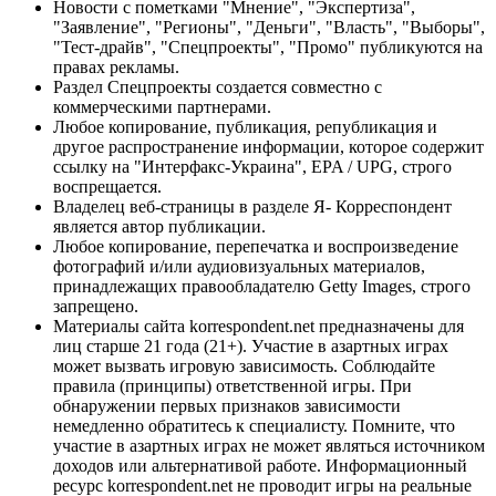
Новости с пометками "Мнение", "Экспертиза",
"Заявление", "Регионы", "Деньги", "Власть", "Выборы",
"Тест-драйв", "Спецпроекты", "Промо" публикуются на
правах рекламы.
Раздел Спецпроекты создается совместно с
коммерческими партнерами.
Любое копирование, публикация, републикация и
другое распространение информации, которое содержит
ссылку на "Интерфакс-Украина", EPA / UPG, строго
воспрещается.
Владелец веб-страницы в разделе Я- Корреспондент
является автор публикации.
Любое копирование, перепечатка и воспроизведение
фотографий и/или аудиовизуальных материалов,
принадлежащих правообладателю Getty Images, строго
запрещено.
Материалы сайта korrespondent.net предназначены для
лиц старше 21 года (21+). Участие в азартных играх
может вызвать игровую зависимость. Соблюдайте
правила (принципы) ответственной игры. При
обнаружении первых признаков зависимости
немедленно обратитесь к специалисту. Помните, что
участие в азартных играх не может являться источником
доходов или альтернативой работе. Информационный
ресурс korrespondent.net не проводит игры на реальные