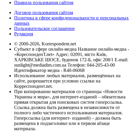
Правила пользования сайтом
Договор пользования сайтом
Политика в сфере конфиденциальности и персональных
данных
Пользовательское соглашение
Редакция
© 2000-2026, Korrespondent.net
Субъект в сфере онлайн-медиа Название онлайн-медиа -
«КореспонденТ.net» Адрес: 02091, місто Київ,
ХАРКІВСЬКЕ ШОСЕ, будинок 172-Б, офіс 208/1 E-mail:
sunlight@mediadim.com.ua
Телефон: 044-205-43-00
Идентификатор медиа - R40-06068
Использование любых материалов, размещённых на
сайте, разрешается при условии ссылки на
Корреспондент.net.
При копировании материалов со страницы «Новости
Украины и мира», для интернет-изданий – обязательна
прямая открытая для поисковых систем гиперссылка.
Ссылка должна быть размещена в независимости от
полного либо частичного использования материалов.
Гиперссылка (для интернет- изданий) – должна быть
размещена в подзаголовке или в первом абзаце
материала.