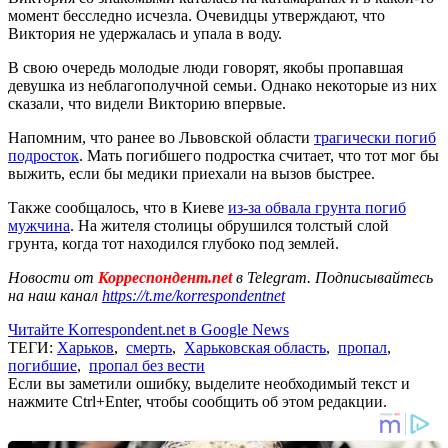
момент бесследно исчезла. Очевидцы утверждают, что
Виктория не удержалась и упала в воду.
В свою очередь молодые люди говорят, якобы пропавшая
девушка из неблагополучной семьи. Однако некоторые из них
сказали, что видели Викторию впервые.
Напомним, что ранее во Львовской области
трагически погиб
подросток
. Мать погибшего подростка считает, что тот мог бы
выжить, если бы медики приехали на вызов быстрее.
Также сообщалось, что в Киеве
из-за обвала грунта погиб
мужчина
. На жителя столицы обрушился толстый слой
грунта, когда тот находился глубоко под землей.
Новости от
Корреспондент.net
в Telegram. Подписывайтесь
на наш канал
https://t.me/korrespondentnet
Читайте Korrespondent.net в Google News
ТЕГИ:
Харьков
,
смерть
,
Харьковская область
,
пропал
,
погибшие
,
пропал без вести
Если вы заметили ошибку, выделите необходимый текст и
нажмите Ctrl+Enter, чтобы сообщить об этом редакции.