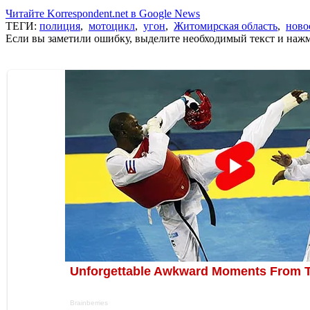
Читайте Korrespondent.net в Google News
ТЕГИ:
полиция
,
мотоцикл
,
угон
,
Житомирская область
,
ново
Если вы заметили ошибку, выделите необходимый текст и нажми