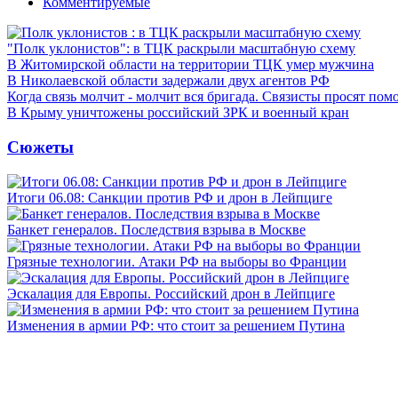
Комментируемые
"Полк уклонистов": в ТЦК раскрыли масштабную схему
В Житомирской области на территории ТЦК умер мужчина
В Николаевской области задержали двух агентов РФ
Когда связь молчит - молчит вся бригада. Связисты просят по
В Крыму уничтожены российский ЗРК и военный кран
Сюжеты
Итоги 06.08: Санкции против РФ и дрон в Лейпциге
Банкет генералов. Последствия взрыва в Москве
Грязные технологии. Атаки РФ на выборы во Франции
Эскалация для Европы. Российский дрон в Лейпциге
Изменения в армии РФ: что стоит за решением Путина