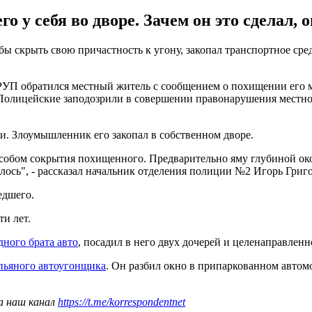
 у себя во дворе. Зачем он это сделал, о
ы скрыть свою причастность к угону, закопал транспортное сред
о РУП обратился местный житель с сообщением о похищении его 
о. Полицейские заподозрили в совершении правонарушения местн
. Злоумышленник его закопал в собственном дворе.
собом сокрытия похищенного. Предварительно яму глубиной око
алось", - рассказал начальник отделения полиции №2 Игорь Гри
едшего.
и лет.
дного брата авто
, посадил в него двух дочерей и целенаправленн
пьяного автоугонщика
. Он разбил окно в припаркованном автомоб
а наш канал
https://t.me/korrespondentnet