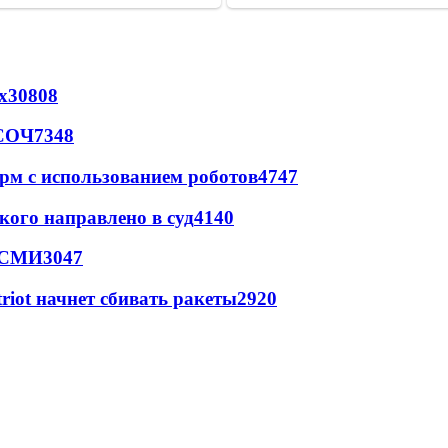
х
30808
 СОЧ
7348
рм с использованием роботов
4747
кого направлено в суд
4140
- СМИ
3047
triot начнет сбивать ракеты
2920