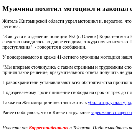
Мужчина похитил мотоцикл и закопал его
Житель Житомирской области украл мотоцикл и, вероятно, чтоб
региона.
"3 августа в отделение полиции №2 (г. Олевск) Коростенског
средство находилось во дворе его дома, откуда ночью исчезл
преступления", - говорится в сообщении.
У подозреваемого в краже 41-летнего мужчины мотоцикл нашли
"Мы впервые столкнулись с таким странным и трудоемким спо
принял такое решение, вразумительного ответа получить не уд
Правоохранители устанавливают всех обстоятельства произош
Подозреваемому грозит лишение свободы на срок от трех до пят
Также на Житомирщине местный житель
убил отца, угнал у ро
Ранее сообщалось, что в Киеве патрульные
задержали спящего 
Новости от
Корреспондент.net
в Telegram. Подписывайтесь н