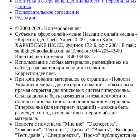
Политика в сфере конфиденциальности и персональных
данных
Пользовательское соглашение
Редакция
© 2000-2026, Korrespondent.net
Субъект в сфере онлайн-медиа Название онлайн-медиа -
«КореспонденТ.net» Адрес: 02091, місто Київ,
ХАРКІВСЬКЕ ШОСЕ, будинок 172-Б, офіс 208/1 E-mail:
sunlight@mediadim.com.ua
Телефон: 044-205-43-00
Идентификатор медиа - R40-06068
Использование любых материалов, размещённых на
сайте, разрешается при условии ссылки на
Корреспондент.net.
При копировании материалов со страницы «Новости
Украины и мира», для интернет-изданий – обязательна
прямая открытая для поисковых систем гиперссылка.
Ссылка должна быть размещена в независимости от
полного либо частичного использования материалов.
Гиперссылка (для интернет- изданий) – должна быть
размещена в подзаголовке или в первом абзаце
материала.
Новости с пометками "Мнение", "Экспертиза",
"Заявление", "Регионы", "Деньги", "Власть", "Выборы",
"Тест-драйв", "Спецпроекты", "Промо" публикуются на