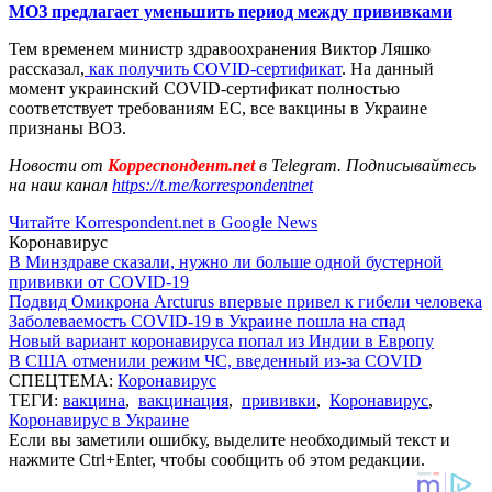
МОЗ предлагает уменьшить период между прививками
Тем временем министр здравоохранения Виктор Ляшко
рассказал,
как получить COVID-сертификат
. На данный
момент украинский COVID-сертификат полностью
соответствует требованиям ЕС, все вакцины в Украине
признаны ВОЗ.
Новости от
Корреспондент.net
в Telegram. Подписывайтесь
на наш канал
https://t.me/korrespondentnet
Читайте Korrespondent.net в Google News
Коронавирус
В Минздраве сказали, нужно ли больше одной бустерной
прививки от COVID-19
Подвид Омикрона Arcturus впервые привел к гибели человека
Заболеваемость COVID-19 в Украине пошла на спад
Новый вариант коронавируса попал из Индии в Европу
В США отменили режим ЧС, введенный из-за COVID
СПЕЦТЕМА:
Коронавирус
ТЕГИ:
вакцина
,
вакцинация
,
прививки
,
Коронавирус
,
Коронавирус в Украине
Если вы заметили ошибку, выделите необходимый текст и
нажмите Ctrl+Enter, чтобы сообщить об этом редакции.