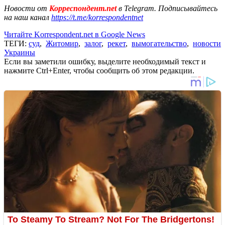
Новости от
Корреспондент.net
в Telegram. Подписывайтесь
на наш канал
https://t.me/korrespondentnet
Читайте Korrespondent.net в Google News
ТЕГИ:
суд
,
Житомир
,
залог
,
рекет
,
вымогательство
,
новости
Украины
Если вы заметили ошибку, выделите необходимый текст и
нажмите Ctrl+Enter, чтобы сообщить об этом редакции.