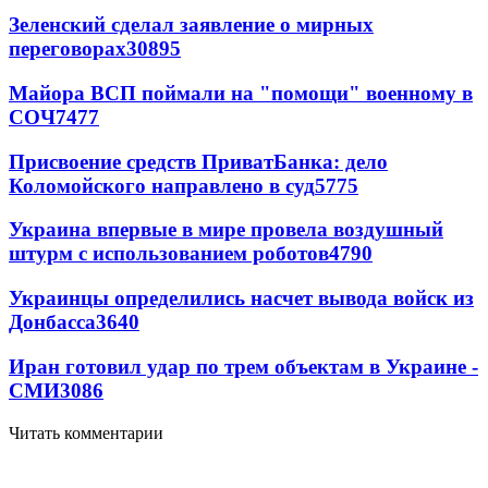
Зеленский сделал заявление о мирных
переговорах
30895
Майора ВСП поймали на "помощи" военному в
СОЧ
7477
Присвоение средств ПриватБанка: дело
Коломойского направлено в суд
5775
Украина впервые в мире провела воздушный
штурм с использованием роботов
4790
Украинцы определились насчет вывода войск из
Донбасса
3640
Иран готовил удар по трем объектам в Украине -
СМИ
3086
Читать комментарии