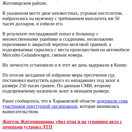
Житомирском районе.
В указанном месте двое неизвестных, угрожая пистолетом,
набросились на мужчину с требованием выплатить им 50
тысяч долларов, и избили его.
В результате пострадавший попал в больницу с
множественными ушибами и ссадинами, несколькими
переломами и закрытой черепно-мозговой травмой, а
подозреваемые скрылись с места происшествия на автомобиле
Mercedes Gelandewagen, сменив номера.
Их личности установили и в этот же день задержали в Киеве.
По итогам заседания об избрании меры пресечения суд
постановил выпустить одного из нападавших под залог в
размере 250 тысяч гривен. По данным СМИ, второму
подозреваемому назначили залог в меньшем размере.
Ранее сообщалось, что в Харьковской области
задержали семь
участников преступной организации
, которая занималась
вымогательством.
Житель Житомирщины убил отца и на угнанном авто с
дочерьми устроил ДТП