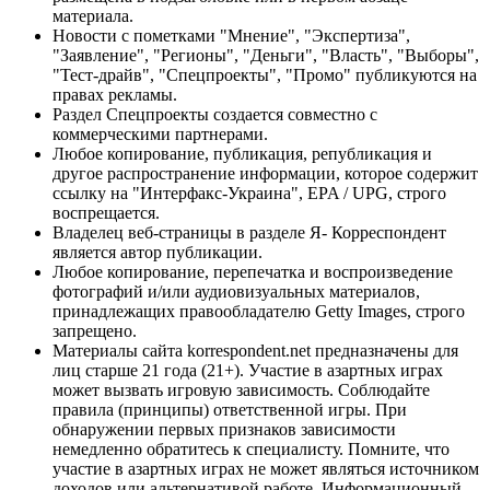
материала.
Новости с пометками "Мнение", "Экспертиза",
"Заявление", "Регионы", "Деньги", "Власть", "Выборы",
"Тест-драйв", "Спецпроекты", "Промо" публикуются на
правах рекламы.
Раздел Спецпроекты создается совместно с
коммерческими партнерами.
Любое копирование, публикация, републикация и
другое распространение информации, которое содержит
ссылку на "Интерфакс-Украина", EPA / UPG, строго
воспрещается.
Владелец веб-страницы в разделе Я- Корреспондент
является автор публикации.
Любое копирование, перепечатка и воспроизведение
фотографий и/или аудиовизуальных материалов,
принадлежащих правообладателю Getty Images, строго
запрещено.
Материалы сайта korrespondent.net предназначены для
лиц старше 21 года (21+). Участие в азартных играх
может вызвать игровую зависимость. Соблюдайте
правила (принципы) ответственной игры. При
обнаружении первых признаков зависимости
немедленно обратитесь к специалисту. Помните, что
участие в азартных играх не может являться источником
доходов или альтернативой работе. Информационный