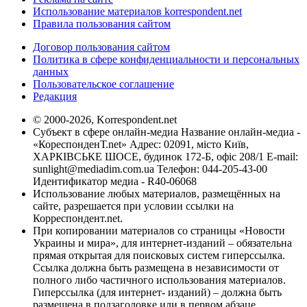
Использование материалов korrespondent.net
Правила пользования сайтом
Договор пользования сайтом
Политика в сфере конфиденциальности и персональных
данных
Пользовательское соглашение
Редакция
© 2000-2026, Korrespondent.net
Субъект в сфере онлайн-медиа Название онлайн-медиа -
«КореспонденТ.net» Адрес: 02091, місто Київ,
ХАРКІВСЬКЕ ШОСЕ, будинок 172-Б, офіс 208/1 E-mail:
sunlight@mediadim.com.ua
Телефон: 044-205-43-00
Идентификатор медиа - R40-06068
Использование любых материалов, размещённых на
сайте, разрешается при условии ссылки на
Корреспондент.net.
При копировании материалов со страницы «Новости
Украины и мира», для интернет-изданий – обязательна
прямая открытая для поисковых систем гиперссылка.
Ссылка должна быть размещена в независимости от
полного либо частичного использования материалов.
Гиперссылка (для интернет- изданий) – должна быть
размещена в подзаголовке или в первом абзаце