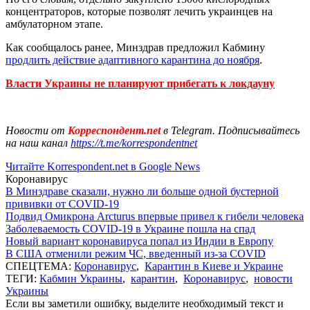
концентраторов, которые позволят лечить украинцев на
амбулаторном этапе.
Как сообщалось ранее, Минздрав предложил Кабмину
продлить действие адаптивного карантина до ноября
.
Власти Украины не планируют прибегать к локдауну
Новости от
Корреспондент.net
в Telegram. Подписывайтесь
на наш канал
https://t.me/korrespondentnet
Читайте Korrespondent.net в Google News
Коронавирус
В Минздраве сказали, нужно ли больше одной бустерной
прививки от COVID-19
Подвид Омикрона Arcturus впервые привел к гибели человека
Заболеваемость COVID-19 в Украине пошла на спад
Новый вариант коронавируса попал из Индии в Европу
В США отменили режим ЧС, введенный из-за COVID
СПЕЦТЕМА:
Коронавирус
,
Карантин в Киеве и Украине
ТЕГИ:
Кабмин Украины
,
карантин
,
Коронавирус
,
новости
Украины
Если вы заметили ошибку, выделите необходимый текст и