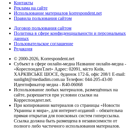
Контакты
Реклама на сайте
Использование материалов korrespondent.net
Правила пользования сайтом
Договор пользования сайтом
Политика в сфере конфиденциальности и персональных
данных
Пользовательское соглашение
Редакция
© 2000-2026, Korrespondent.net
Субъект в сфере онлайн-медиа Название онлайн-медиа -
«КореспонденТ.net» Адрес: 02091, місто Київ,
ХАРКІВСЬКЕ ШОСЕ, будинок 172-Б, офіс 208/1 E-mail:
sunlight@mediadim.com.ua
Телефон: 044-205-43-00
Идентификатор медиа - R40-06068
Использование любых материалов, размещённых на
сайте, разрешается при условии ссылки на
Корреспондент.net.
При копировании материалов со страницы «Новости
Украины и мира», для интернет-изданий – обязательна
прямая открытая для поисковых систем гиперссылка.
Ссылка должна быть размещена в независимости от
полного либо частичного использования материалов.