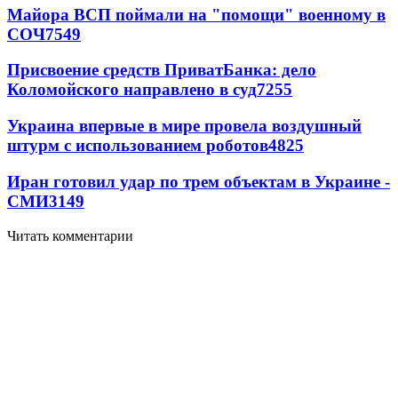
Майора ВСП поймали на "помощи" военному в
СОЧ
7549
Присвоение средств ПриватБанка: дело
Коломойского направлено в суд
7255
Украина впервые в мире провела воздушный
штурм с использованием роботов
4825
Иран готовил удар по трем объектам в Украине -
СМИ
3149
Читать комментарии