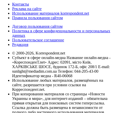
Контакты
Реклама на сайте
Использование материалов korrespondent.net
Правила пользования сайтом
Договор пользования сайтом
Политика в сфере конфиденциальности и персональных
данных
Пользовательское соглашение
Редакция
© 2000-2026, Korrespondent.net
Субъект в сфере онлайн-медиа Название онлайн-медиа -
«КореспонденТ.net» Адрес: 02091, місто Київ,
ХАРКІВСЬКЕ ШОСЕ, будинок 172-Б, офіс 208/1 E-mail:
sunlight@mediadim.com.ua
Телефон: 044-205-43-00
Идентификатор медиа - R40-06068
Использование любых материалов, размещённых на
сайте, разрешается при условии ссылки на
Корреспондент.net.
При копировании материалов со страницы «Новости
Украины и мира», для интернет-изданий – обязательна
прямая открытая для поисковых систем гиперссылка.
Ссылка должна быть размещена в независимости от
полного либо частичного использования материалов.