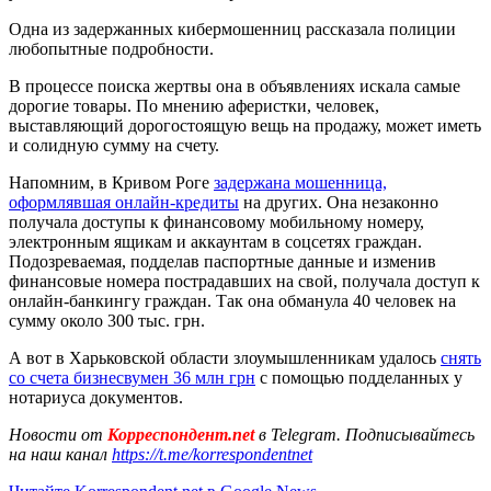
Одна из задержанных кибермошенниц рассказала полиции
любопытные подробности.
В процессе поиска жертвы она в объявлениях искала самые
дорогие товары. По мнению аферистки, человек,
выставляющий дорогостоящую вещь на продажу, может иметь
и солидную сумму на счету.
Напомним, в Кривом Роге
задержана мошенница,
оформлявшая онлайн-кредиты
на других. Она незаконно
получала доступы к финансовому мобильному номеру,
электронным ящикам и аккаунтам в соцсетях граждан.
Подозреваемая, подделав паспортные данные и изменив
финансовые номера пострадавших на свой, получала доступ к
онлайн-банкингу граждан. Так она обманула 40 человек на
сумму около 300 тыс. грн.
А вот в Харьковской области злоумышленникам удалось
снять
со счета бизнесвумен 36 млн грн
с помощью подделанных у
нотариуса документов.
Новости от
Корреспондент.net
в Telegram. Подписывайтесь
на наш канал
https://t.me/korrespondentnet