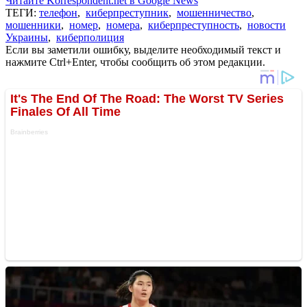
Читайте Korrespondent.net в Google News
ТЕГИ:
телефон
,
киберпреступник
,
мошенничество
,
мошенники
,
номер
,
номера
,
киберпреступность
,
новости
Украины
,
киберполиция
Если вы заметили ошибку, выделите необходимый текст и
нажмите Ctrl+Enter, чтобы сообщить об этом редакции.