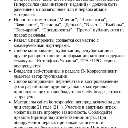
Гиперссылка (для интернет- изданий) – должна быть
размещена в подзаголовке или в первом абзаце
материала.
Новости с пометками "Мнение", "Экспертиза",
"Заявление", "Регионы", "Деньги", "Власть", "Выборы",
"Тест-драйв", "Спецпроекты", "Промо" публикуются на
правах рекламы.
Раздел Спецпроекты создается совместно с
коммерческими партнерами.
Любое копирование, публикация, републикация и
другое распространение информации, которое содержит
ссылку на "Интерфакс-Украина", EPA / UPG, строго
воспрещается.
Владелец веб-страницы в разделе Я- Корреспондент
является автор публикации.
Любое копирование, перепечатка и воспроизведение
фотографий и/или аудиовизуальных материалов,
принадлежащих правообладателю Getty Images, строго
запрещено.
Материалы сайта korrespondent.net предназначены для
лиц старше 21 года (21+). Участие в азартных играх
может вызвать игровую зависимость. Соблюдайте
правила (принципы) ответственной игры. При
обнаружении первых признаков зависимости
немедленно обратитесь к специалисту. Помните, что