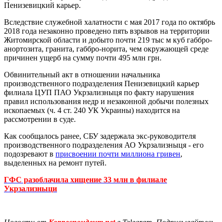
Пенизевицкий карьер.
Вследствие служебной халатности с мая 2017 года по октябрь
2018 года незаконно проведено пять взрывов на территории
Житомирской области и добыто почти 219 тыс м куб габбро-
анортозита, гранита, габбро-норита, чем окружающей среде
причинен ущерб на сумму почти 495 млн грн.
Обвинительный акт в отношении начальника
производственного подразделения Пенизевицкий карьер
филиала ЦУП ПАО Укрзализныця по факту нарушения
правил использования недр и незаконной добычи полезных
ископаемых (ч. 4 ст. 240 УК Украины) находится на
рассмотрении в суде.
Как сообщалось ранее, СБУ задержала экс-руководителя
производственного подразделения АО Укрзализныця - его
подозревают в
присвоении почти миллиона гривен
,
выделенных на ремонт путей.
ГФС разоблачила хищение 33 млн в филиале
Укрзализныци