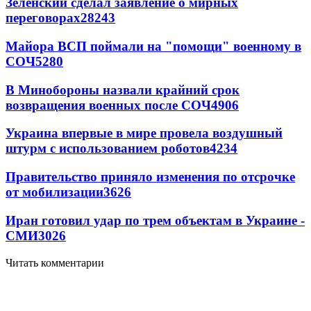
Зеленский сделал заявление о мирных
переговорах
28243
Майора ВСП поймали на "помощи" военному в
СОЧ
5280
В Минобороны назвали крайний срок
возвращения военных после СОЧ
4906
Украина впервые в мире провела воздушный
штурм с использованием роботов
4234
Правительство приняло изменения по отсрочке
от мобилизации
3626
Иран готовил удар по трем объектам в Украине -
СМИ
3026
Читать комментарии