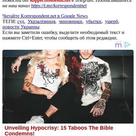
Новости от
Корреспондент.net
в Telegram. Подписывайтесь
на наш канал
https://t.me/korrespondentnet
Читайте Korrespondent.net в Google News
ТЕГИ:
суд
,
Укрзалізниця
,
чиновники
,
убытки
,
ущерб
,
новости Украины
Если вы заметили ошибку, выделите необходимый текст и
нажмите Ctrl+Enter, чтобы сообщить об этом редакции.