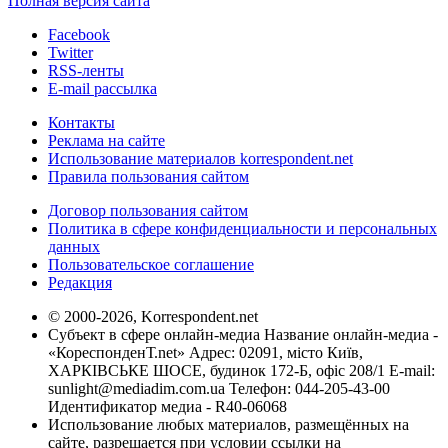
Полная версия сайта
Facebook
Twitter
RSS-ленты
E-mail рассылка
Контакты
Реклама на сайте
Использование материалов korrespondent.net
Правила пользования сайтом
Договор пользования сайтом
Политика в сфере конфиденциальности и персональных
данных
Пользовательское соглашение
Редакция
© 2000-2026, Korrespondent.net
Субъект в сфере онлайн-медиа Название онлайн-медиа -
«КореспонденТ.net» Адрес: 02091, місто Київ,
ХАРКІВСЬКЕ ШОСЕ, будинок 172-Б, офіс 208/1 E-mail:
sunlight@mediadim.com.ua
Телефон: 044-205-43-00
Идентификатор медиа - R40-06068
Использование любых материалов, размещённых на
сайте, разрешается при условии ссылки на