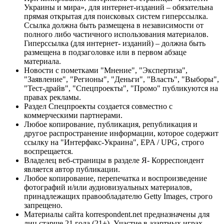
Украины и мира», для интернет-изданий – обязательна
прямая открытая для поисковых систем гиперссылка.
Ссылка должна быть размещена в независимости от
полного либо частичного использования материалов.
Гиперссылка (для интернет- изданий) – должна быть
размещена в подзаголовке или в первом абзаце
материала.
Новости с пометками "Мнение", "Экспертиза",
"Заявление", "Регионы", "Деньги", "Власть", "Выборы",
"Тест-драйв", "Спецпроекты", "Промо" публикуются на
правах рекламы.
Раздел Спецпроекты создается совместно с
коммерческими партнерами.
Любое копирование, публикация, републикация и
другое распространение информации, которое содержит
ссылку на "Интерфакс-Украина", EPA / UPG, строго
воспрещается.
Владелец веб-страницы в разделе Я- Корреспондент
является автор публикации.
Любое копирование, перепечатка и воспроизведение
фотографий и/или аудиовизуальных материалов,
принадлежащих правообладателю Getty Images, строго
запрещено.
Материалы сайта korrespondent.net предназначены для
лиц старше 21 года (21+). Участие в азартных играх