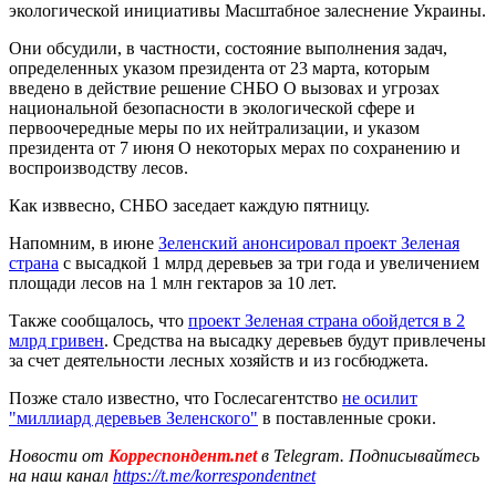
экологической инициативы Масштабное залеснение Украины.
Они обсудили, в частности, состояние выполнения задач,
определенных указом президента от 23 марта, которым
введено в действие решение СНБО О вызовах и угрозах
национальной безопасности в экологической сфере и
первоочередные меры по их нейтрализации, и указом
президента от 7 июня О некоторых мерах по сохранению и
воспроизводству лесов.
Как изввесно, СНБО заседает каждую пятницу.
Напомним, в июне
Зеленский анонсировал проект Зеленая
страна
с высадкой 1 млрд деревьев за три года и увеличением
площади лесов на 1 млн гектаров за 10 лет.
Также сообщалось, что
проект Зеленая страна обойдется в 2
млрд гривен
. Средства на высадку деревьев будут привлечены
за счет деятельности лесных хозяйств и из госбюджета.
Позже стало известно, что Гослесагентство
не осилит
"миллиард деревьев Зеленского"
в поставленные сроки.
Новости от
Корреспондент.net
в Telegram. Подписывайтесь
на наш канал
https://t.me/korrespondentnet