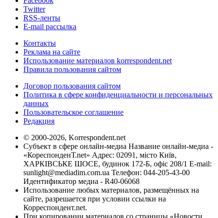
Facebook
Twitter
RSS-ленты
E-mail рассылка
Контакты
Реклама на сайте
Использование материалов korrespondent.net
Правила пользования сайтом
Договор пользования сайтом
Политика в сфере конфиденциальности и персональных
данных
Пользовательское соглашение
Редакция
© 2000-2026, Korrespondent.net
Субъект в сфере онлайн-медиа Название онлайн-медиа -
«КореспонденТ.net» Адрес: 02091, місто Київ,
ХАРКІВСЬКЕ ШОСЕ, будинок 172-Б, офіс 208/1 E-mail:
sunlight@mediadim.com.ua
Телефон: 044-205-43-00
Идентификатор медиа - R40-06068
Использование любых материалов, размещённых на
сайте, разрешается при условии ссылки на
Корреспондент.net.
При копировании материалов со страницы «Новости