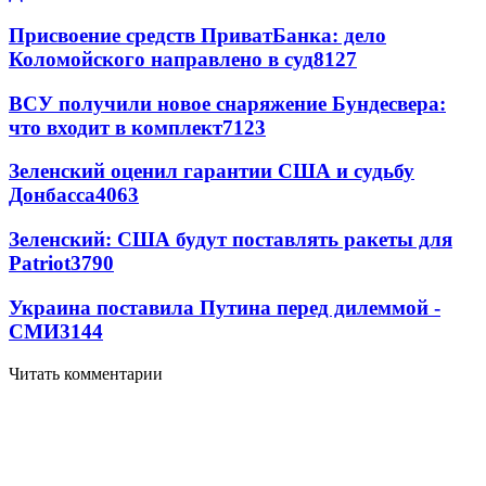
Присвоение средств ПриватБанка: дело
Коломойского направлено в суд
8127
ВСУ получили новое снаряжение Бундесвера:
что входит в комплект
7123
Зеленский оценил гарантии США и судьбу
Донбасса
4063
Зеленский: США будут поставлять ракеты для
Patriot
3790
Украина поставила Путина перед дилеммой -
СМИ
3144
Читать комментарии