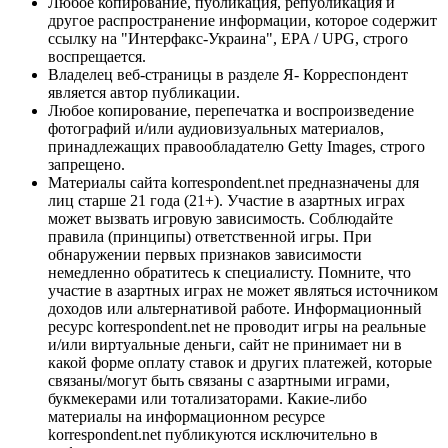
Любое копирование, публикация, републикация и
другое распространение информации, которое содержит
ссылку на "Интерфакс-Украина", EPA / UPG, строго
воспрещается.
Владелец веб-страницы в разделе Я- Корреспондент
является автор публикации.
Любое копирование, перепечатка и воспроизведение
фотографий и/или аудиовизуальных материалов,
принадлежащих правообладателю Getty Images, строго
запрещено.
Материалы сайта korrespondent.net предназначены для
лиц старше 21 года (21+). Участие в азартных играх
может вызвать игровую зависимость. Соблюдайте
правила (принципы) ответственной игры. При
обнаружении первых признаков зависимости
немедленно обратитесь к специалисту. Помните, что
участие в азартных играх не может являться источником
доходов или альтернативой работе. Информационный
ресурс korrespondent.net не проводит игры на реальные
и/или виртуальные деньги, сайт не принимает ни в
какой форме оплату ставок и других платежей, которые
связаны/могут быть связаны с азартными играми,
букмекерами или тотализаторами. Какие-либо
материалы на информационном ресурсе
korrespondent.net публикуются исключительно в