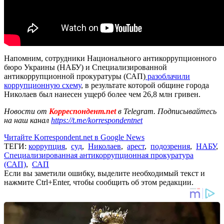
Напомним, сотрудники Национального антикоррупционного
бюро Украины (НАБУ) и Специализированной
антикоррупционной прокуратуры (САП)
разоблачили
коррупционную схему
, в результате которой общине города
Николаев был нанесен ущерб более чем 26,8 млн гривен.
Новости от
Корреспондент.net
в Telegram. Подписывайтесь
на наш канал
https://t.me/korrespondentnet
Читайте Korrespondent.net в Google News
ТЕГИ:
коррупция
,
суд
,
Николаев
,
арест
,
подозрения
,
НАБУ
,
Специализированная антикоррупционная прокуратура
(САП)
,
САП
Если вы заметили ошибку, выделите необходимый текст и
нажмите Ctrl+Enter, чтобы сообщить об этом редакции.