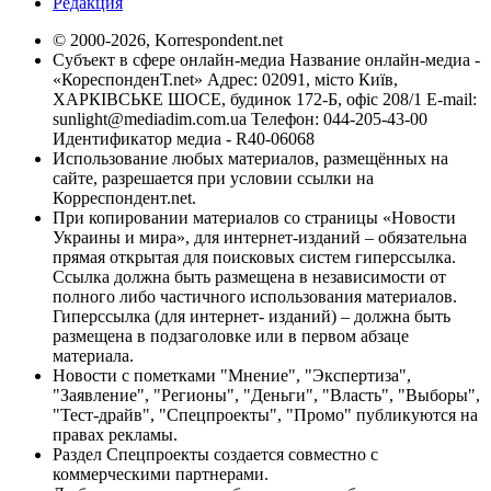
Редакция
© 2000-2026, Korrespondent.net
Субъект в сфере онлайн-медиа Название онлайн-медиа -
«КореспонденТ.net» Адрес: 02091, місто Київ,
ХАРКІВСЬКЕ ШОСЕ, будинок 172-Б, офіс 208/1 E-mail:
sunlight@mediadim.com.ua
Телефон: 044-205-43-00
Идентификатор медиа - R40-06068
Использование любых материалов, размещённых на
сайте, разрешается при условии ссылки на
Корреспондент.net.
При копировании материалов со страницы «Новости
Украины и мира», для интернет-изданий – обязательна
прямая открытая для поисковых систем гиперссылка.
Ссылка должна быть размещена в независимости от
полного либо частичного использования материалов.
Гиперссылка (для интернет- изданий) – должна быть
размещена в подзаголовке или в первом абзаце
материала.
Новости с пометками "Мнение", "Экспертиза",
"Заявление", "Регионы", "Деньги", "Власть", "Выборы",
"Тест-драйв", "Спецпроекты", "Промо" публикуются на
правах рекламы.
Раздел Спецпроекты создается совместно с
коммерческими партнерами.