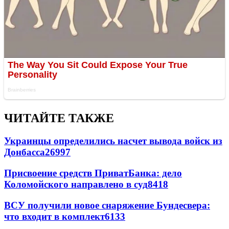
ЧИТАЙТЕ ТАКЖЕ
Украинцы определились насчет вывода войск из
Донбасса
26997
Присвоение средств ПриватБанка: дело
Коломойского направлено в суд
8418
ВСУ получили новое снаряжение Бундесвера:
что входит в комплект
6133