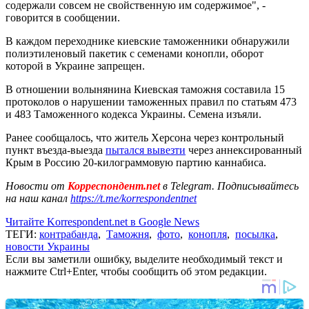
содержали совсем не свойственную им содержимое", -
говорится в сообщении.
В каждом переходнике киевские таможенники обнаружили
полиэтиленовый пакетик с семенами конопли, оборот
которой в Украине запрещен.
В отношении волынянина Киевская таможня составила 15
протоколов о нарушении таможенных правил по статьям 473
и 483 Таможенного кодекса Украины. Семена изъяли.
Ранее сообщалось, что житель Херсона через контрольный
пункт въезда-выезда
пытался вывезти
через аннексированный
Крым в Россию 20-килограммовую партию каннабиса.
Новости от
Корреспондент.net
в Telegram. Подписывайтесь
на наш канал
https://t.me/korrespondentnet
Читайте Korrespondent.net в Google News
ТЕГИ:
контрабанда
,
Таможня
,
фото
,
конопля
,
посылка
,
новости Украины
Если вы заметили ошибку, выделите необходимый текст и
нажмите Ctrl+Enter, чтобы сообщить об этом редакции.