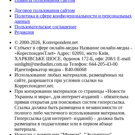
Правила пользования сайтом
Договор пользования сайтом
Политика в сфере конфиденциальности и персональных
данных
Пользовательское соглашение
Редакция
© 2000-2026, Korrespondent.net
Субъект в сфере онлайн-медиа Название онлайн-медиа -
«КореспонденТ.net» Адрес: 02091, місто Київ,
ХАРКІВСЬКЕ ШОСЕ, будинок 172-Б, офіс 208/1 E-mail:
sunlight@mediadim.com.ua
Телефон: 044-205-43-00
Идентификатор медиа - R40-06068
Использование любых материалов, размещённых на
сайте, разрешается при условии ссылки на
Корреспондент.net.
При копировании материалов со страницы «Новости
Украины и мира», для интернет-изданий – обязательна
прямая открытая для поисковых систем гиперссылка.
Ссылка должна быть размещена в независимости от
полного либо частичного использования материалов.
Гиперссылка (для интернет- изданий) – должна быть
размещена в подзаголовке или в первом абзаце
материала.
Новости с пометками "Мнение", "Экспертиза",