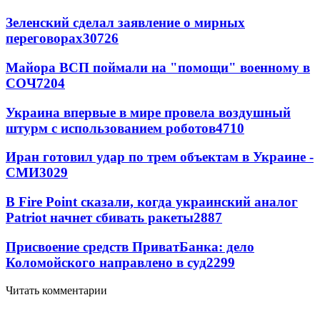
Зеленский сделал заявление о мирных
переговорах
30726
Майора ВСП поймали на "помощи" военному в
СОЧ
7204
Украина впервые в мире провела воздушный
штурм с использованием роботов
4710
Иран готовил удар по трем объектам в Украине -
СМИ
3029
В Fire Point сказали, когда украинский аналог
Patriot начнет сбивать ракеты
2887
Присвоение средств ПриватБанка: дело
Коломойского направлено в суд
2299
Читать комментарии