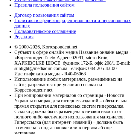
Правила пользования сайтом
Договор пользования сайтом
Политика в сфере конфиденциальности и персональных
данных
Пользовательское соглашение
Редакция
© 2000-2026, Korrespondent.net
Субъект в сфере онлайн-медиа Название онлайн-медиа -
«КореспонденТ.net» Адрес: 02091, місто Київ,
ХАРКІВСЬКЕ ШОСЕ, будинок 172-Б, офіс 208/1 E-mail:
sunlight@mediadim.com.ua
Телефон: 044-205-43-00
Идентификатор медиа - R40-06068
Использование любых материалов, размещённых на
сайте, разрешается при условии ссылки на
Корреспондент.net.
При копировании материалов со страницы «Новости
Украины и мира», для интернет-изданий – обязательна
прямая открытая для поисковых систем гиперссылка.
Ссылка должна быть размещена в независимости от
полного либо частичного использования материалов.
Гиперссылка (для интернет- изданий) – должна быть
размещена в подзаголовке или в первом абзаце
материала.