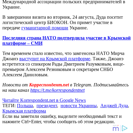
Международной ассоциации польских предпринимателей в
Украине.
В завершении визита во вторник, 24 августа, Дуда посетит
логистический центр БИОКОН. Он примет участие в
передаче
гуманитарной помощи
Украине.
Последняя страна НАТО подтвердила участие в Крымской
платформе – СМИ
Тем временем стало известно, что замгенсека НАТО Мирча
Джоанэ
выступит на Крымской платформе
. Также, Джоанэ
встретится со спикером Рады Дмитрием Разумковым, вице-
премьером Алексеем Резниковым и секретарем СНБО
Алексеем Даниловым.
Новости от
Корреспондент.net
в Telegram. Подписывайтесь
на наш канал
https://t.me/korrespondentnet
Читайте Korrespondent.net в Google News
ТЕГИ:
Польша
,
президент
,
новости Украины
,
Анджей Дуда
,
Крымская платформа
Если вы заметили ошибку, выделите необходимый текст и
нажмите Ctrl+Enter, чтобы сообщить об этом редакции.