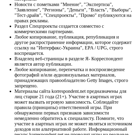
Новости с пометками "Мнение", "Экспертиза",
"Заявление", "Регионы", "Деньги", "Власть", "Выборы",
"Тест-драйв", "Спецпроекты", "Промо" публикуются на
правах рекламы.
Раздел Спецпроекты создается совместно с
коммерческими партнерами.
Любое копирование, публикация, републикация и
другое распространение информации, которое содержит
ссылку на "Интерфакс-Украина", EPA / UPG, строго
воспрещается.
Владелец веб-страницы в разделе Я- Корреспондент
является автор публикации.
Любое копирование, перепечатка и воспроизведение
фотографий и/или аудиовизуальных материалов,
принадлежащих правообладателю Getty Images, строго
запрещено.
Материалы сайта korrespondent.net предназначены для
лиц старше 21 года (21+). Участие в азартных играх
может вызвать игровую зависимость. Соблюдайте
правила (принципы) ответственной игры. При
обнаружении первых признаков зависимости
немедленно обратитесь к специалисту. Помните, что
участие в азартных играх не может являться источником
доходов или альтернативой работе. Информационный
ресурс korrespondent.net не проводит игры на реальные