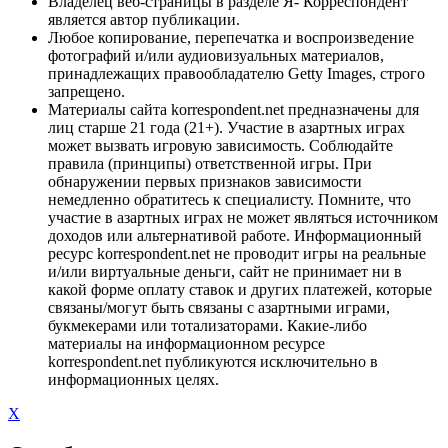
Владелец веб-страницы в разделе Я- Корреспондент
является автор публикации.
Любое копирование, перепечатка и воспроизведение
фотографий и/или аудиовизуальных материалов,
принадлежащих правообладателю Getty Images, строго
запрещено.
Материалы сайта korrespondent.net предназначены для
лиц старше 21 года (21+). Участие в азартных играх
может вызвать игровую зависимость. Соблюдайте
правила (принципы) ответственной игры. При
обнаружении первых признаков зависимости
немедленно обратитесь к специалисту. Помните, что
участие в азартных играх не может являться источником
доходов или альтернативой работе. Информационный
ресурс korrespondent.net не проводит игры на реальные
и/или виртуальные деньги, сайт не принимает ни в
какой форме оплату ставок и других платежей, которые
связаны/могут быть связаны с азартными играми,
букмекерами или тотализаторами. Какие-либо
материалы на информационном ресурсе
korrespondent.net публикуются исключительно в
информационных целях.
X