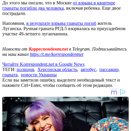
До этого мы писали, что в Москве
от взрыва в квартире
гранаты погибли два человека
, включая ребенка. Еще двое
пострадали.
Напомним,
в результате взрыва гранаты погиб
житель
Луганска. Ручная граната РГД-5 взорвалась на приусадебном
участке 49-летнего луганчанина.
Новости от
Корреспондент.net
в Telegram. Подписывайтесь
на наш канал
https://t.me/korrespondentnet
Читайте Korrespondent.net в Google News
ТЕГИ:
полиция
,
Херсонская область
,
автобус
,
пассажир
,
граната
,
новости Украины
Если вы заметили ошибку, выделите необходимый текст и
нажмите Ctrl+Enter, чтобы сообщить об этом редакции.