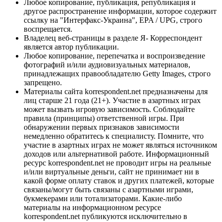
Любое копирование, публикация, републикация и
другое распространение информации, которое содержит
ссылку на "Интерфакс-Украина", EPA / UPG, строго
воспрещается.
Владелец веб-страницы в разделе Я- Корреспондент
является автор публикации.
Любое копирование, перепечатка и воспроизведение
фотографий и/или аудиовизуальных материалов,
принадлежащих правообладателю Getty Images, строго
запрещено.
Материалы сайта korrespondent.net предназначены для
лиц старше 21 года (21+). Участие в азартных играх
может вызвать игровую зависимость. Соблюдайте
правила (принципы) ответственной игры. При
обнаружении первых признаков зависимости
немедленно обратитесь к специалисту. Помните, что
участие в азартных играх не может являться источником
доходов или альтернативой работе. Информационный
ресурс korrespondent.net не проводит игры на реальные
и/или виртуальные деньги, сайт не принимает ни в
какой форме оплату ставок и других платежей, которые
связаны/могут быть связаны с азартными играми,
букмекерами или тотализаторами. Какие-либо
материалы на информационном ресурсе
korrespondent.net публикуются исключительно в