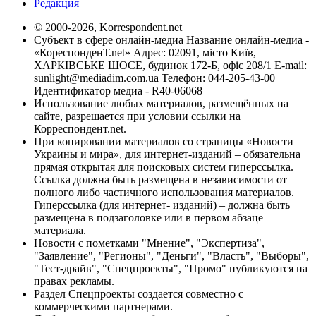
Редакция
© 2000-2026, Korrespondent.net
Субъект в сфере онлайн-медиа Название онлайн-медиа -
«КореспонденТ.net» Адрес: 02091, місто Київ,
ХАРКІВСЬКЕ ШОСЕ, будинок 172-Б, офіс 208/1 E-mail:
sunlight@mediadim.com.ua
Телефон: 044-205-43-00
Идентификатор медиа - R40-06068
Использование любых материалов, размещённых на
сайте, разрешается при условии ссылки на
Корреспондент.net.
При копировании материалов со страницы «Новости
Украины и мира», для интернет-изданий – обязательна
прямая открытая для поисковых систем гиперссылка.
Ссылка должна быть размещена в независимости от
полного либо частичного использования материалов.
Гиперссылка (для интернет- изданий) – должна быть
размещена в подзаголовке или в первом абзаце
материала.
Новости с пометками "Мнение", "Экспертиза",
"Заявление", "Регионы", "Деньги", "Власть", "Выборы",
"Тест-драйв", "Спецпроекты", "Промо" публикуются на
правах рекламы.
Раздел Спецпроекты создается совместно с
коммерческими партнерами.