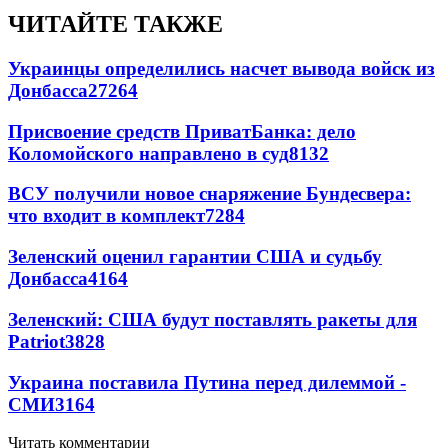
ЧИТАЙТЕ ТАКЖЕ
Украинцы определились насчет вывода войск из
Донбасса
27264
Присвоение средств ПриватБанка: дело
Коломойского направлено в суд
8132
ВСУ получили новое снаряжение Бундесвера:
что входит в комплект
7284
Зеленский оценил гарантии США и судьбу
Донбасса
4164
Зеленский: США будут поставлять ракеты для
Patriot
3828
Украина поставила Путина перед дилеммой -
СМИ
3164
Читать комментарии