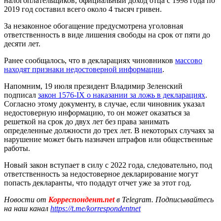
налогоплательщиков, официальный доход отца с 1998 года по
2019 год составил всего около 4 тысяч гривен.
За незаконное обогащение предусмотрена уголовная
ответственность в виде лишения свободы на срок от пяти до
десяти лет.
Ранее сообщалось, что в декларациях чиновников
массово
находят признаки недостоверной информации
.
Напомним, 19 июля президент Владимир Зеленский
подписал
закон 1576-IX о наказании за ложь в декларациях
.
Согласно этому документу, в случае, если чиновник указал
недостоверную информацию, то он может оказаться за
решеткой на срок до двух лет без права занимать
определенные должности до трех лет. В некоторых случаях за
нарушение может быть назначен штрафов или общественные
работы.
Новый закон вступает в силу с 2022 года, следовательно, под
ответственность за недостоверное декларирование могут
попасть декларанты, что подадут отчет уже за этот год.
Новости от
Корреспондент.net
в Telegram. Подписывайтесь
на наш канал
https://t.me/korrespondentnet