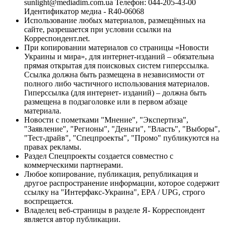
sunlight@mediadim.com.ua
Телефон: 044-205-43-00
Идентификатор медиа - R40-06068
Использование любых материалов, размещённых на
сайте, разрешается при условии ссылки на
Корреспондент.net.
При копировании материалов со страницы «Новости
Украины и мира», для интернет-изданий – обязательна
прямая открытая для поисковых систем гиперссылка.
Ссылка должна быть размещена в независимости от
полного либо частичного использования материалов.
Гиперссылка (для интернет- изданий) – должна быть
размещена в подзаголовке или в первом абзаце
материала.
Новости с пометками "Мнение", "Экспертиза",
"Заявление", "Регионы", "Деньги", "Власть", "Выборы",
"Тест-драйв", "Спецпроекты", "Промо" публикуются на
правах рекламы.
Раздел Спецпроекты создается совместно с
коммерческими партнерами.
Любое копирование, публикация, републикация и
другое распространение информации, которое содержит
ссылку на "Интерфакс-Украина", EPA / UPG, строго
воспрещается.
Владелец веб-страницы в разделе Я- Корреспондент
является автор публикации.