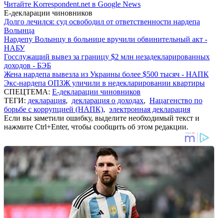
Читайте Korrespondent.net в Google News
Е-декларации чиновников
Долго лечился: суд освободил от ответственности нардепа
Волынца
Нардепу Волынцу в больнице вручили обвинительный акт -
НАБУ
Госслужащий вывез за границу $2 млн незадекларированных
доходов - БЭБ
Жена нардепа вывезла из Украины более $500 тысяч - НАПК
Экс-нардепа ОПЗЖ уличили в недекларировании квартиры
СПЕЦТЕМА:
Е-декларации чиновников
ТЕГИ:
декларация
,
декларация о доходах
,
Нацагенство по
борьбе с коррупцией (НАПК)
,
электронная декларация
Если вы заметили ошибку, выделите необходимый текст и
нажмите Ctrl+Enter, чтобы сообщить об этом редакции.