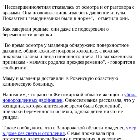
"Несовершеннолетняя отказалась от осмотра и от разговора с
врачами. Она позволила лишь измерить давление и пульс.
Показатели гемодинамики были в норме", - отметили они.
Как заверили родные, они даже не подозревали о
беременности девушки.
"Во время осмотра у младенца обнаружено поверхностное
дыхание, общие кожные покровы холодные, а кожные
покровы головы и лица синюшного цвета. По выраженным
признакам - мальчик родился преждевременно", - говорится в
сообщении.
Маму и младенца доставили в Ровенскую областную
клиническую больницу.
Напомним, что ранее в Житомирской области женщина
убила
новорожденных двойняшек
. Односельчанка рассказала, что у
женщины, которая длительное время была беременной,
признаки беременности исчезли, однако детей никто не
увидел.
Также сообщалось, что в Запорожской области младенец
умер
в доме без света и отопления
. Семья проживала при
отсутствии электроснабжения и отопления, в условиях