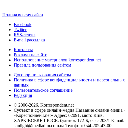
Полная версия сайта
Facebook
Twitter
RSS-ленты
E-mail рассылка
Контакты
Реклама на сайте
Использование материалов korrespondent.net
Правила пользования сайтом
Договор пользования сайтом
Политика в сфере конфиденциальности и персональных
данных
Пользовательское соглашение
Редакция
© 2000-2026, Korrespondent.net
Субъект в сфере онлайн-медиа Название онлайн-медиа -
«КореспонденТ.net» Адрес: 02091, місто Київ,
ХАРКІВСЬКЕ ШОСЕ, будинок 172-Б, офіс 208/1 E-mail:
sunlight@mediadim.com.ua
Телефон: 044-205-43-00