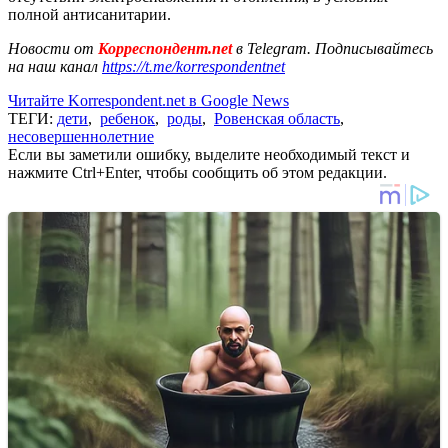
полной антисанитарии.
Новости от
Корреспондент.net
в Telegram. Подписывайтесь
на наш канал
https://t.me/korrespondentnet
Читайте Korrespondent.net в Google News
ТЕГИ:
дети
,
ребенок
,
роды
,
Ровенская область
,
несовершеннолетние
Если вы заметили ошибку, выделите необходимый текст и
нажмите Ctrl+Enter, чтобы сообщить об этом редакции.