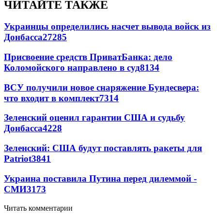
ЧИТАЙТЕ ТАКЖЕ
Украинцы определились насчет вывода войск из
Донбасса
27285
Присвоение средств ПриватБанка: дело
Коломойского направлено в суд
8134
ВСУ получили новое снаряжение Бундесвера:
что входит в комплект
7314
Зеленский оценил гарантии США и судьбу
Донбасса
4228
Зеленский: США будут поставлять ракеты для
Patriot
3841
Украина поставила Путина перед дилеммой -
СМИ
3173
Читать комментарии