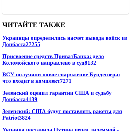
ЧИТАЙТЕ ТАКЖЕ
Украинцы определились насчет вывода войск из
Донбасса
27255
Присвоение средств ПриватБанка: дело
Коломойского направлено в суд
8132
ВСУ получили новое снаряжение Бундесвера:
что входит в комплект
7271
Зеленский оценил гарантии США и судьбу
Донбасса
4139
Зеленский: США будут поставлять ракеты для
Patriot
3824
Украина поставила Путина перед дилеммой -