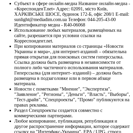
Субъект в сфере онлайн-медиа Название онлайн-медиа -
«КореспонденТ.net» Адрес: 02091, місто Київ,
ХАРКІВСЬКЕ ШОСЕ, будинок 172-Б, офіс 208/1 E-mail:
sunlight@mediadim.com.ua
Телефон: 044-205-43-00
Идентификатор медиа - R40-06068
Использование любых материалов, размещённых на
сайте, разрешается при условии ссылки на
Корреспондент.net.
При копировании материалов со страницы «Новости
Украины и мира», для интернет-изданий – обязательна
прямая открытая для поисковых систем гиперссылка.
Ссылка должна быть размещена в независимости от
полного либо частичного использования материалов.
Гиперссылка (для интернет- изданий) – должна быть
размещена в подзаголовке или в первом абзаце
материала.
Новости с пометками "Мнение", "Экспертиза",
"Заявление", "Регионы", "Деньги", "Власть", "Выборы",
"Тест-драйв", "Спецпроекты", "Промо" публикуются на
правах рекламы.
Раздел Спецпроекты создается совместно с
коммерческими партнерами.
Любое копирование, публикация, републикация и
другое распространение информации, которое содержит
ссылку на "Интерфакс-Украина", EPA / UPG, строго