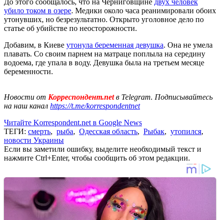
До этого сообщалось, что на Черниговщине
двух человек
убило током в озере
. Медики около часа реанимировали обоих
утонувших, но безрезультатно. Открыто уголовное дело по
статье об убийстве по неосторожности.
Добавим, в Киеве
утонула беременная девушка
. Она не умела
плавать. Со своим парнем на матраце поплыла на середину
водоема, где упала в воду. Девушка была на третьем месяце
беременности.
Новости от
Корреспондент.net
в Telegram. Подписывайтесь
на наш канал
https://t.me/korrespondentnet
Читайте Korrespondent.net в Google News
ТЕГИ:
смерть
,
рыба
,
Одесская область
,
Рыбак
,
утопился
,
новости Украины
Если вы заметили ошибку, выделите необходимый текст и
нажмите Ctrl+Enter, чтобы сообщить об этом редакции.