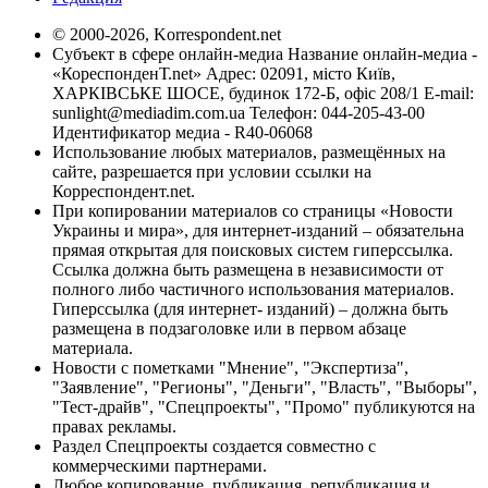
© 2000-2026, Korrespondent.net
Субъект в сфере онлайн-медиа Название онлайн-медиа -
«КореспонденТ.net» Адрес: 02091, місто Київ,
ХАРКІВСЬКЕ ШОСЕ, будинок 172-Б, офіс 208/1 E-mail:
sunlight@mediadim.com.ua
Телефон: 044-205-43-00
Идентификатор медиа - R40-06068
Использование любых материалов, размещённых на
сайте, разрешается при условии ссылки на
Корреспондент.net.
При копировании материалов со страницы «Новости
Украины и мира», для интернет-изданий – обязательна
прямая открытая для поисковых систем гиперссылка.
Ссылка должна быть размещена в независимости от
полного либо частичного использования материалов.
Гиперссылка (для интернет- изданий) – должна быть
размещена в подзаголовке или в первом абзаце
материала.
Новости с пометками "Мнение", "Экспертиза",
"Заявление", "Регионы", "Деньги", "Власть", "Выборы",
"Тест-драйв", "Спецпроекты", "Промо" публикуются на
правах рекламы.
Раздел Спецпроекты создается совместно с
коммерческими партнерами.
Любое копирование, публикация, републикация и