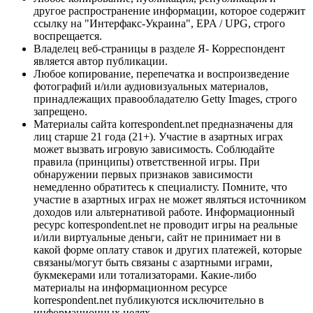
другое распространение информации, которое содержит
ссылку на "Интерфакс-Украина", EPA / UPG, строго
воспрещается.
Владелец веб-страницы в разделе Я- Корреспондент
является автор публикации.
Любое копирование, перепечатка и воспроизведение
фотографий и/или аудиовизуальных материалов,
принадлежащих правообладателю Getty Images, строго
запрещено.
Материалы сайта korrespondent.net предназначены для
лиц старше 21 года (21+). Участие в азартных играх
может вызвать игровую зависимость. Соблюдайте
правила (принципы) ответственной игры. При
обнаружении первых признаков зависимости
немедленно обратитесь к специалисту. Помните, что
участие в азартных играх не может являться источником
доходов или альтернативой работе. Информационный
ресурс korrespondent.net не проводит игры на реальные
и/или виртуальные деньги, сайт не принимает ни в
какой форме оплату ставок и других платежей, которые
связаны/могут быть связаны с азартными играми,
букмекерами или тотализаторами. Какие-либо
материалы на информационном ресурсе
korrespondent.net публикуются исключительно в
информационных целях.