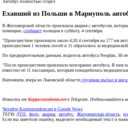
Автобус полностью сгорел
Ехавший из Польши в Мариуполь автобус
В Житомирской области произошла авария с автобусом, который
помощью,
сообщает
полиция в субботу, 4 сентября.
"Происшествие произошло около 4:20 4 сентября на 177 км авто
происшествия 1 человек погиб и 11 обратились за медицинской
По предварительным данным, водитель автобуса Neoplan, 30-ле
"После происшествия произошло возгорание автобуса. В нем на
известно об 11 пассажирах, которым понадобилась медицинска
Напомним, вчера во Львовской области
грузовик въехал в мага
Новости от
Корреспондент.net
в Telegram. Подписывайтесь н
Читайте Korrespondent.net в Google News
ТЕГИ:
ДТП
,
фото
,
авария
,
автобус
,
Житомирская область
,
но
Если вы заметили ошибку, выделите необходимый текст и нажми