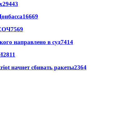
х
29443
Донбасса
16669
 СОЧ
7569
кого направлено в суд
7414
И
2811
triot начнет сбивать ракеты
2364