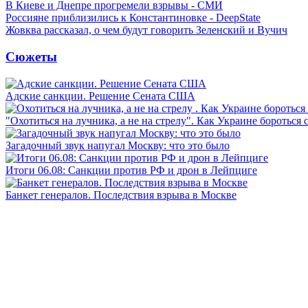
В Киеве и Днепре прогремели взрывы - СМИ
Россияне приблизились к Константиновке - DeepState
Жовква рассказал, о чем будут говорить Зеленский и Вучич
Сюжеты
Адские санкции. Решение Сената США
"Охотиться на лучника, а не на стрелу". Как Украине бороться 
Загадочный звук напугал Москву: что это было
Итоги 06.08: Санкции против РФ и дрон в Лейпциге
Банкет генералов. Последствия взрыва в Москве