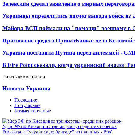
Зеленский сделал заявление о мирных переговора
Украинцы определились насчет вывода войск из 
Майора ВСП поймали на "помощи" военному в
Присвоение средств ПриватБанка: дело Коломойс
Украина поставила Путина перед дилеммой - СМ
В Fire Point сказали, когда украинский аналог Pa
Читать комментарии
Новости Украины
Последние
Популярные
Комментируемые
Удар РФ по Киевщине: три жертвы, среди них ребенок
РФ создала "украинскую бригаду" из пленных - ISW