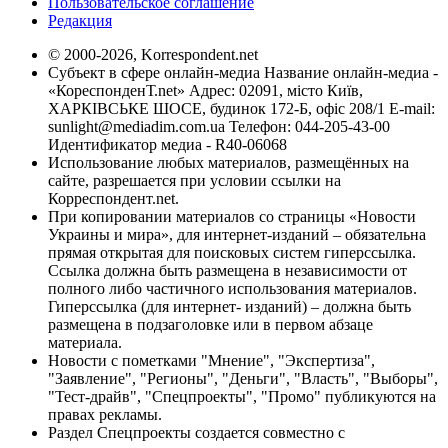
Пользовательское соглашение
Редакция
© 2000-2026, Korrespondent.net
Субъект в сфере онлайн-медиа Название онлайн-медиа -
«КореспонденТ.net» Адрес: 02091, місто Київ,
ХАРКІВСЬКЕ ШОСЕ, будинок 172-Б, офіс 208/1 E-mail:
sunlight@mediadim.com.ua
Телефон: 044-205-43-00
Идентификатор медиа - R40-06068
Использование любых материалов, размещённых на
сайте, разрешается при условии ссылки на
Корреспондент.net.
При копировании материалов со страницы «Новости
Украины и мира», для интернет-изданий – обязательна
прямая открытая для поисковых систем гиперссылка.
Ссылка должна быть размещена в независимости от
полного либо частичного использования материалов.
Гиперссылка (для интернет- изданий) – должна быть
размещена в подзаголовке или в первом абзаце
материала.
Новости с пометками "Мнение", "Экспертиза",
"Заявление", "Регионы", "Деньги", "Власть", "Выборы",
"Тест-драйв", "Спецпроекты", "Промо" публикуются на
правах рекламы.
Раздел Спецпроекты создается совместно с