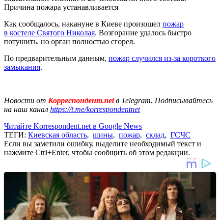
Причина пожара устанавливается
Как сообщалось, накануне в Киеве произошел
пожар
в костеле Святого Николая
. Возгорание удалось быстро
потушить. но орган полностью сгорел.
По предварительным данным,
пожар случился из-за короткого
замыкания
.
Новости от
Корреспондент.net
в Telegram. Подписывайтесь
на наш канал
https://t.me/korrespondentnet
Читайте Korrespondent.net в Google News
ТЕГИ:
Киевская область
,
шины
,
пожар
,
склад
,
ГСЧС
Если вы заметили ошибку, выделите необходимый текст и
нажмите Ctrl+Enter, чтобы сообщить об этом редакции.