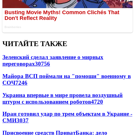
ЧИТАЙТЕ ТАКЖЕ
Зеленский сделал заявление о мирных
переговорах
30756
Майора ВСП поймали на "помощи" военному в
СОЧ
7246
Украина впервые в мире провела воздушный
штурм с использованием роботов
4720
Иран готовил удар по трем объектам в Украине -
СМИ
3037
Присвоение средств ПриватБанка: дело