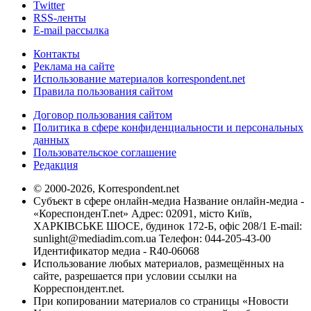
Twitter
RSS-ленты
E-mail рассылка
Контакты
Реклама на сайте
Использование материалов korrespondent.net
Правила пользования сайтом
Договор пользования сайтом
Политика в сфере конфиденциальности и персональных
данных
Пользовательское соглашение
Редакция
© 2000-2026, Korrespondent.net
Субъект в сфере онлайн-медиа Название онлайн-медиа -
«КореспонденТ.net» Адрес: 02091, місто Київ,
ХАРКІВСЬКЕ ШОСЕ, будинок 172-Б, офіс 208/1 E-mail:
sunlight@mediadim.com.ua
Телефон: 044-205-43-00
Идентификатор медиа - R40-06068
Использование любых материалов, размещённых на
сайте, разрешается при условии ссылки на
Корреспондент.net.
При копировании материалов со страницы «Новости