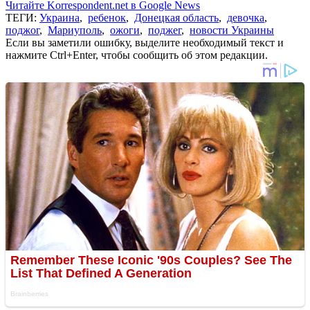
Читайте Korrespondent.net в Google News
ТЕГИ:
Украина
,
ребенок
,
Донецкая область
,
девочка
,
поджог
,
Мариуполь
,
ожоги
,
поджег
,
новости Украины
Если вы заметили ошибку, выделите необходимый текст и
нажмите Ctrl+Enter, чтобы сообщить об этом редакции.