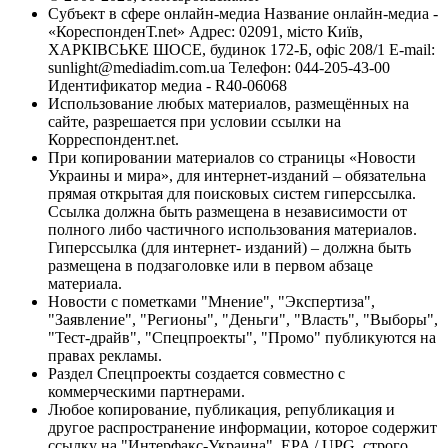
Субъект в сфере онлайн-медиа Название онлайн-медиа -
«КореспонденТ.net» Адрес: 02091, місто Київ,
ХАРКІВСЬКЕ ШОСЕ, будинок 172-Б, офіс 208/1 E-mail:
sunlight@mediadim.com.ua
Телефон: 044-205-43-00
Идентификатор медиа - R40-06068
Использование любых материалов, размещённых на
сайте, разрешается при условии ссылки на
Корреспондент.net.
При копировании материалов со страницы «Новости
Украины и мира», для интернет-изданий – обязательна
прямая открытая для поисковых систем гиперссылка.
Ссылка должна быть размещена в независимости от
полного либо частичного использования материалов.
Гиперссылка (для интернет- изданий) – должна быть
размещена в подзаголовке или в первом абзаце
материала.
Новости с пометками "Мнение", "Экспертиза",
"Заявление", "Регионы", "Деньги", "Власть", "Выборы",
"Тест-драйв", "Спецпроекты", "Промо" публикуются на
правах рекламы.
Раздел Спецпроекты создается совместно с
коммерческими партнерами.
Любое копирование, публикация, републикация и
другое распространение информации, которое содержит
ссылку на "Интерфакс-Украина", EPA / UPG, строго