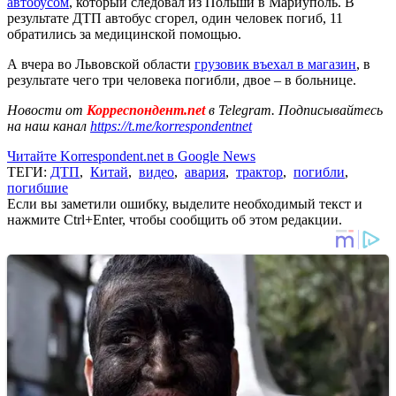
автобусом
, который следовал из Польши в Мариуполь. В
результате ДТП автобус сгорел, один человек погиб, 11
обратились за медицинской помощью.
А вчера во Львовской области
грузовик въехал в магазин
, в
результате чего три человека погибли, двое – в больнице.
Новости от
Корреспондент.net
в Telegram. Подписывайтесь
на наш канал
https://t.me/korrespondentnet
Читайте Korrespondent.net в Google News
ТЕГИ:
ДТП
,
Китай
,
видео
,
авария
,
трактор
,
погибли
,
погибшие
Если вы заметили ошибку, выделите необходимый текст и
нажмите Ctrl+Enter, чтобы сообщить об этом редакции.