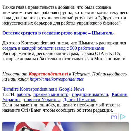
Также глава правительства добавил, что была создана
межведомственная рабочая группа, которая до конца текущего
года должна показать аналогичный результат и "убрать сотни
искусственных барьеров для работы украинского бизнеса".
Остаток средств в госказне резко вырос – Шмыгаль
До этого Korrespondent.net писал, что Шмыгаль распорядился
создать в каждой области завод с 500 работниками
.
Распоряжение адресовано министрам, главам ОГА и КГГА,
которые должны обязательно отчитываться в Минэкономики.
Новости от
Корреспондент.net
в Telegram. Подписывайтесь
на наш канал
https://t.me/korrespondentnet
Читайте Korrespondent.net в Google News
ТЕГИ:
работа
,
премьер-министр
,
предприниматели
,
Кабмин
Украины
,
новости Украины
,
Денис Шмыгаль
Если вы заметили ошибку, выделите необходимый текст и
нажмите Ctrl+Enter, чтобы сообщить об этом редакции.