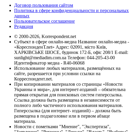
Договор пользования сайтом
Политика в сфере конфиденциальности и персональных
данных
Пользовательское соглашение
Редакция
© 2000-2026, Korrespondent.net
Субъект в сфере онлайн-медиа Название онлайн-медиа -
«КореспонденТ.net» Адрес: 02091, місто Київ,
ХАРКІВСЬКЕ ШОСЕ, будинок 172-Б, офіс 208/1 E-mail:
sunlight@mediadim.com.ua
Телефон: 044-205-43-00
Идентификатор медиа - R40-06068
Использование любых материалов, размещённых на
сайте, разрешается при условии ссылки на
Корреспондент.net.
При копировании материалов со страницы «Новости
Украины и мира», для интернет-изданий – обязательна
прямая открытая для поисковых систем гиперссылка.
Ссылка должна быть размещена в независимости от
полного либо частичного использования материалов.
Гиперссылка (для интернет- изданий) – должна быть
размещена в подзаголовке или в первом абзаце
материала.
Новости с пометками "Мнение", "Экспертиза",
"Заявление", "Регионы", "Деньги", "Власть", "Выборы",