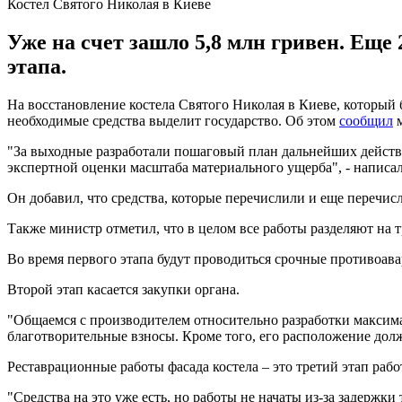
Костел Святого Николая в Киеве
Уже на счет зашло 5,8 млн гривен. Еще 
этапа.
На восстановление костела Святого Николая в Киеве, который
необходимые средства выделит государство. Об этом
сообщил
м
"За выходные разработали пошаговый план дальнейших действи
экспертной оценки масштаба материального ущерба", - написал
Он добавил, что средства, которые перечислили и еще перечис
Также министр отметил, что в целом все работы разделяют на т
Во время первого этапа будут проводиться срочные противоав
Второй этап касается закупки органа.
"Общаемся с производителем относительно разработки максима
благотворительные взносы. Кроме того, его расположение дол
Реставрационные работы фасада костела – это третий этап рабо
"Средства на это уже есть, но работы не начаты из-за задержк