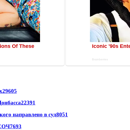
х
29605
Донбасса
22391
кого направлено в суд
8051
 СОЧ
7693