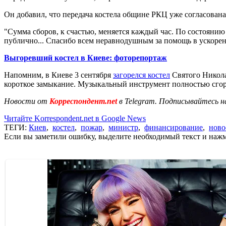
Он добавил, что передача костела общине РКЦ уже согласован
"Сумма сборов, к счастью, меняется каждый час. По состоянию 
публично... Спасибо всем неравнодушным за помощь в ускорени
Выгоревший костел в Киеве: фоторепортаж
Напомним, в Киеве 3 сентября
загорелся костел
Святого Никола
короткое замыкание. Музыкальный инструмент полностью сго
Новости от
Корреспондент.net
в Telegram. Подписывайтесь н
Читайте Korrespondent.net в Google News
ТЕГИ:
Киев
,
костел
,
пожар
,
министр
,
финансирование
,
ново
Если вы заметили ошибку, выделите необходимый текст и нажми