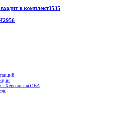
 входит в комплект
3535
И
2956
анций
и - Херсонская ОВА
ель