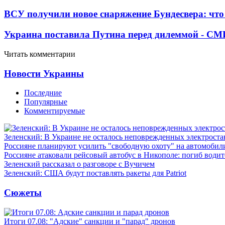
ВСУ получили новое снаряжение Бундесвера: что
Украина поставила Путина перед дилеммой - СМ
Читать комментарии
Новости Украины
Последние
Популярные
Комментируемые
Зеленский: В Украине не осталось неповрежденных электрост
Россияне планируют усилить "свободную охоту" на автомобил
Россияне атаковали рейсовый автобус в Никополе: погиб водит
Зеленский рассказал о разговоре с Вучичем
Зеленский: США будут поставлять ракеты для Patriot
Сюжеты
Итоги 07.08: "Адские" санкции и "парад" дронов