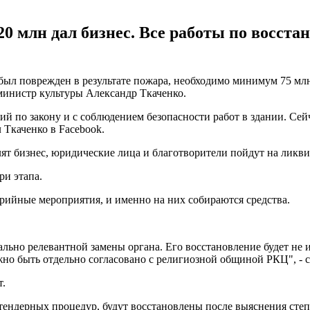
20 млн дал бизнес. Все работы по восст
 был поврежден в результате пожара, необходимо минимум 75 мл
инистр культуры Александр Ткаченко.
й по закону и с соблюдением безопасности работ в здании. Сей
 Ткаченко в Facebook.
лят бизнес, юридические лица и благотворители пойдут на ликв
ри этапа.
арийные мероприятия, и именно на них собираются средства.
льно релевантной замены органа. Его восстановление будет не 
жно быть отдельно согласовано с религиозной общиной РКЦ", - 
т.
и тендерных процедур, будут восстановлены после выяснения сте