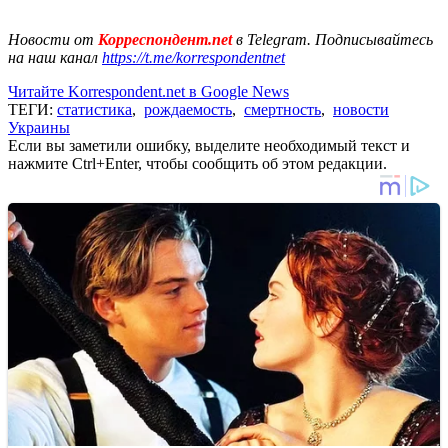
Новости от
Корреспондент.net
в Telegram. Подписывайтесь
на наш канал
https://t.me/korrespondentnet
Читайте Korrespondent.net в Google News
ТЕГИ:
статистика
,
рождаемость
,
смертность
,
новости
Украины
Если вы заметили ошибку, выделите необходимый текст и
нажмите Ctrl+Enter, чтобы сообщить об этом редакции.