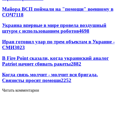
Майора ВСП поймали на "помощи" военному в
СОЧ
7118
Украина впервые в мире провела воздушный
штурм с использованием роботов
4698
Иран готовил удар по трем объектам в Украине -
СМИ
3023
В Fire Point сказали, когда украинский аналог
Patriot начнет сбивать ракеты
2882
Когда связь молчит - молчит вся бригада.
Связисты просят помощи
2252
Читать комментарии