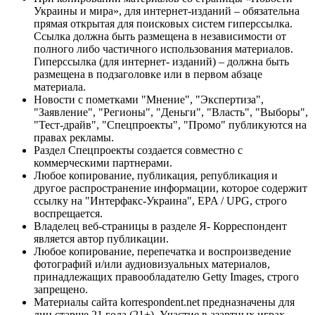
Украины и мира», для интернет-изданий – обязательна
прямая открытая для поисковых систем гиперссылка.
Ссылка должна быть размещена в независимости от
полного либо частичного использования материалов.
Гиперссылка (для интернет- изданий) – должна быть
размещена в подзаголовке или в первом абзаце
материала.
Новости с пометками "Мнение", "Экспертиза",
"Заявление", "Регионы", "Деньги", "Власть", "Выборы",
"Тест-драйв", "Спецпроекты", "Промо" публикуются на
правах рекламы.
Раздел Спецпроекты создается совместно с
коммерческими партнерами.
Любое копирование, публикация, републикация и
другое распространение информации, которое содержит
ссылку на "Интерфакс-Украина", EPA / UPG, строго
воспрещается.
Владелец веб-страницы в разделе Я- Корреспондент
является автор публикации.
Любое копирование, перепечатка и воспроизведение
фотографий и/или аудиовизуальных материалов,
принадлежащих правообладателю Getty Images, строго
запрещено.
Материалы сайта korrespondent.net предназначены для
лиц старше 21 года (21+). Участие в азартных играх