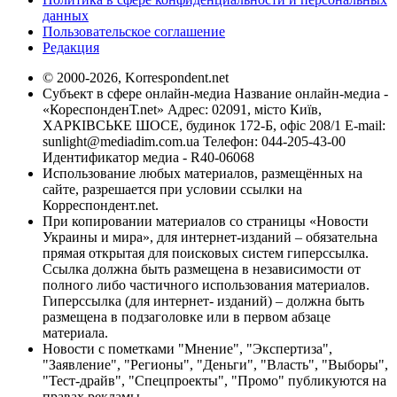
данных
Пользовательское соглашение
Редакция
© 2000-2026, Korrespondent.net
Субъект в сфере онлайн-медиа Название онлайн-медиа -
«КореспонденТ.net» Адрес: 02091, місто Київ,
ХАРКІВСЬКЕ ШОСЕ, будинок 172-Б, офіс 208/1 E-mail:
sunlight@mediadim.com.ua
Телефон: 044-205-43-00
Идентификатор медиа - R40-06068
Использование любых материалов, размещённых на
сайте, разрешается при условии ссылки на
Корреспондент.net.
При копировании материалов со страницы «Новости
Украины и мира», для интернет-изданий – обязательна
прямая открытая для поисковых систем гиперссылка.
Ссылка должна быть размещена в независимости от
полного либо частичного использования материалов.
Гиперссылка (для интернет- изданий) – должна быть
размещена в подзаголовке или в первом абзаце
материала.
Новости с пометками "Мнение", "Экспертиза",
"Заявление", "Регионы", "Деньги", "Власть", "Выборы",
"Тест-драйв", "Спецпроекты", "Промо" публикуются на
правах рекламы.