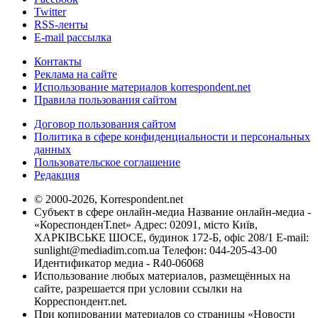
Twitter
RSS-ленты
E-mail рассылка
Контакты
Реклама на сайте
Использование материалов korrespondent.net
Правила пользования сайтом
Договор пользования сайтом
Политика в сфере конфиденциальности и персональных
данных
Пользовательское соглашение
Редакция
© 2000-2026, Korrespondent.net
Субъект в сфере онлайн-медиа Название онлайн-медиа -
«КореспонденТ.net» Адрес: 02091, місто Київ,
ХАРКІВСЬКЕ ШОСЕ, будинок 172-Б, офіс 208/1 E-mail:
sunlight@mediadim.com.ua
Телефон: 044-205-43-00
Идентификатор медиа - R40-06068
Использование любых материалов, размещённых на
сайте, разрешается при условии ссылки на
Корреспондент.net.
При копировании материалов со страницы «Новости