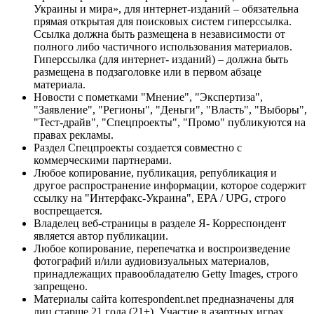
Украины и мира», для интернет-изданий – обязательна
прямая открытая для поисковых систем гиперссылка.
Ссылка должна быть размещена в независимости от
полного либо частичного использования материалов.
Гиперссылка (для интернет- изданий) – должна быть
размещена в подзаголовке или в первом абзаце
материала.
Новости с пометками "Мнение", "Экспертиза",
"Заявление", "Регионы", "Деньги", "Власть", "Выборы",
"Тест-драйв", "Спецпроекты", "Промо" публикуются на
правах рекламы.
Раздел Спецпроекты создается совместно с
коммерческими партнерами.
Любое копирование, публикация, републикация и
другое распространение информации, которое содержит
ссылку на "Интерфакс-Украина", EPA / UPG, строго
воспрещается.
Владелец веб-страницы в разделе Я- Корреспондент
является автор публикации.
Любое копирование, перепечатка и воспроизведение
фотографий и/или аудиовизуальных материалов,
принадлежащих правообладателю Getty Images, строго
запрещено.
Материалы сайта korrespondent.net предназначены для
лиц старше 21 года (21+). Участие в азартных играх