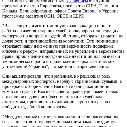
С соответсвующим совместным
заявлением
выступили
представительство Евросоюза, посольства США, Германии,
Канады, Великобритании, офиса Совета Европы в Украине,
программы развития ООН, ОБСЕ и ЕБРР.
"Все эксперты имеют отличную квалификацию и опыт
работы в качестве старших судей, прокуроров или ведущих
экспертов по вопросам судебной этики, отбора кандидатов на
должности и противодействия коррупции. Эти номинации
отражают нашу неизменную приверженность поддержке
ключевых реформ, направленных на укрепление верховенства
права, привлечение иностранных инвестиций для бизнеса и
экономического роста и продвижения евроатлантических
устремлений Украины", – отметили авторы заявления.
Они акцентировали, что временная, но решающая роль
международных экспертов, наряду с украинскими судьями, в
проверке и отборе членов Высшей квалификационной
комиссии судей и Высшего совета правосудия имеет целью
восстановить доверие общественности к судебным
институтам, противостоять влиянию групп интересов и
победить судебный корпоратизм.
"Международные партнеры выполнили свои обязательства
согласно соответствующим положениям закона, выдвинув
высококвалифицированных международных экспертов,