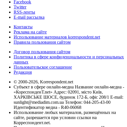
Facebook
Twitter
RSS-ленты
E-mail рассылка
Контакты
Реклама на сайте
Использование материалов korrespondent.net
Правила пользования сайтом
Договор пользования сайтом
Политика в сфере конфиденциальности и персональных
данных
Пользовательское соглашение
Редакция
© 2000-2026, Korrespondent.net
Субъект в сфере онлайн-медиа Название онлайн-медиа -
«КореспонденТ.net» Адрес: 02091, місто Київ,
ХАРКІВСЬКЕ ШОСЕ, будинок 172-Б, офіс 208/1 E-mail:
sunlight@mediadim.com.ua
Телефон: 044-205-43-00
Идентификатор медиа - R40-06068
Использование любых материалов, размещённых на
сайте, разрешается при условии ссылки на
Корреспондент.net.