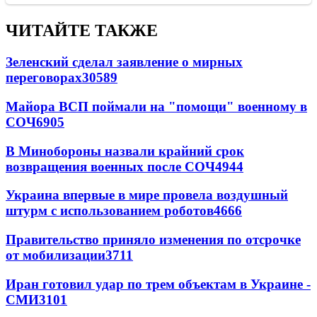
ЧИТАЙТЕ ТАКЖЕ
Зеленский сделал заявление о мирных
переговорах
30589
Майора ВСП поймали на "помощи" военному в
СОЧ
6905
В Минобороны назвали крайний срок
возвращения военных после СОЧ
4944
Украина впервые в мире провела воздушный
штурм с использованием роботов
4666
Правительство приняло изменения по отсрочке
от мобилизации
3711
Иран готовил удар по трем объектам в Украине -
СМИ
3101