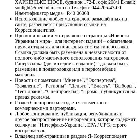
ХАРКІВСЬКЕ ШОСЕ, будинок 172-Б, офіс 208/1 E-mail:
sunlight@mediadim.com.ua
Телефон: 044-205-43-00
Идентификатор медиа - R40-06068
Использование любых материалов, размещённых на
сайте, разрешается при условии ссылки на
Корреспондент.net.
При копировании материалов со страницы «Новости
Украины и мира», для интернет-изданий – обязательна
прямая открытая для поисковых систем гиперссылка.
Ссылка должна быть размещена в независимости от
полного либо частичного использования материалов.
Гиперссылка (для интернет- изданий) – должна быть
размещена в подзаголовке или в первом абзаце
материала.
Новости с пометками "Мнение", "Экспертиза",
"Заявление", "Регионы", "Деньги", "Власть", "Выборы",
"Тест-драйв", "Спецпроекты", "Промо" публикуются на
правах рекламы.
Раздел Спецпроекты создается совместно с
коммерческими партнерами.
Любое копирование, публикация, републикация и
другое распространение информации, которое содержит
ссылку на "Интерфакс-Украина", EPA / UPG, строго
воспрещается.
Владелец веб-страницы в разделе Я- Корреспондент