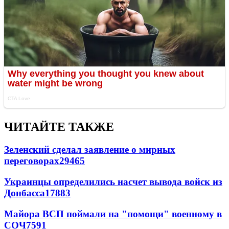
ЧИТАЙТЕ ТАКЖЕ
Зеленский сделал заявление о мирных
переговорах
29465
Украинцы определились насчет вывода войск из
Донбасса
17883
Майора ВСП поймали на "помощи" военному в
СОЧ
7591