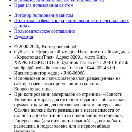
Правила пользования сайтом
Договор пользования сайтом
Политика в сфере конфиденциальности и персональных
данных
Пользовательское соглашение
Редакция
© 2000-2026, Korrespondent.net
Субъект в сфере онлайн-медиа Название онлайн-медиа -
«КореспонденТ.net» Адрес: 02091, місто Київ,
ХАРКІВСЬКЕ ШОСЕ, будинок 172-Б, офіс 208/1 E-mail:
sunlight@mediadim.com.ua
Телефон: 044-205-43-00
Идентификатор медиа - R40-06068
Использование любых материалов, размещённых на
сайте, разрешается при условии ссылки на
Корреспондент.net.
При копировании материалов со страницы «Новости
Украины и мира», для интернет-изданий – обязательна
прямая открытая для поисковых систем гиперссылка.
Ссылка должна быть размещена в независимости от
полного либо частичного использования материалов.
Гиперссылка (для интернет- изданий) – должна быть
размещена в подзаголовке или в первом абзаце
материала.