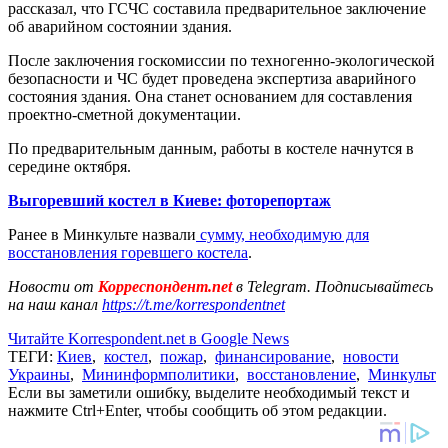
рассказал, что ГСЧС составила предварительное заключение
об аварийном состоянии здания.
После заключения госкомиссии по техногенно-экологической
безопасности и ЧС будет проведена экспертиза аварийного
состояния здания. Она станет основанием для составления
проектно-сметной документации.
По предварительным данным, работы в костеле начнутся в
середине октября.
Выгоревший костел в Киеве: фоторепортаж
Ранее в Минкульте назвали
сумму, необходимую для
восстановления горевшего костела
.
Новости от
Корреспондент.net
в Telegram. Подписывайтесь
на наш канал
https://t.me/korrespondentnet
Читайте Korrespondent.net в Google News
ТЕГИ:
Киев
,
костел
,
пожар
,
финансирование
,
новости
Украины
,
Мининформполитики
,
восстановление
,
Минкульт
Если вы заметили ошибку, выделите необходимый текст и
нажмите Ctrl+Enter, чтобы сообщить об этом редакции.