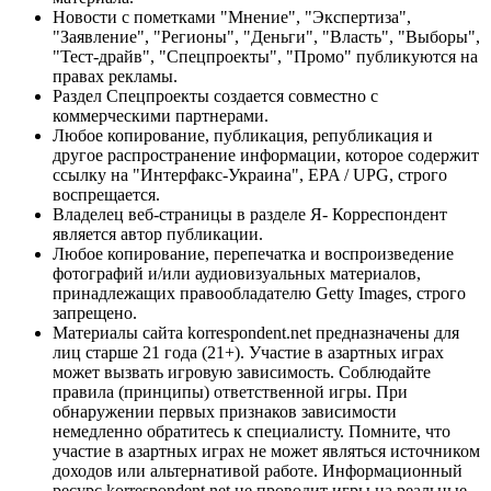
Новости с пометками "Мнение", "Экспертиза",
"Заявление", "Регионы", "Деньги", "Власть", "Выборы",
"Тест-драйв", "Спецпроекты", "Промо" публикуются на
правах рекламы.
Раздел Спецпроекты создается совместно с
коммерческими партнерами.
Любое копирование, публикация, републикация и
другое распространение информации, которое содержит
ссылку на "Интерфакс-Украина", EPA / UPG, строго
воспрещается.
Владелец веб-страницы в разделе Я- Корреспондент
является автор публикации.
Любое копирование, перепечатка и воспроизведение
фотографий и/или аудиовизуальных материалов,
принадлежащих правообладателю Getty Images, строго
запрещено.
Материалы сайта korrespondent.net предназначены для
лиц старше 21 года (21+). Участие в азартных играх
может вызвать игровую зависимость. Соблюдайте
правила (принципы) ответственной игры. При
обнаружении первых признаков зависимости
немедленно обратитесь к специалисту. Помните, что
участие в азартных играх не может являться источником
доходов или альтернативой работе. Информационный
ресурс korrespondent.net не проводит игры на реальные