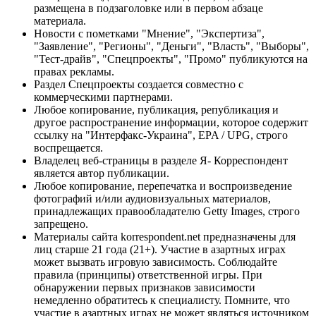
размещена в подзаголовке или в первом абзаце
материала.
Новости с пометками "Мнение", "Экспертиза",
"Заявление", "Регионы", "Деньги", "Власть", "Выборы",
"Тест-драйв", "Спецпроекты", "Промо" публикуются на
правах рекламы.
Раздел Спецпроекты создается совместно с
коммерческими партнерами.
Любое копирование, публикация, републикация и
другое распространение информации, которое содержит
ссылку на "Интерфакс-Украина", EPA / UPG, строго
воспрещается.
Владелец веб-страницы в разделе Я- Корреспондент
является автор публикации.
Любое копирование, перепечатка и воспроизведение
фотографий и/или аудиовизуальных материалов,
принадлежащих правообладателю Getty Images, строго
запрещено.
Материалы сайта korrespondent.net предназначены для
лиц старше 21 года (21+). Участие в азартных играх
может вызвать игровую зависимость. Соблюдайте
правила (принципы) ответственной игры. При
обнаружении первых признаков зависимости
немедленно обратитесь к специалисту. Помните, что
участие в азартных играх не может являться источником