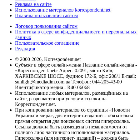
Реклама на сайте
Использование материалов korrespondent.net
Правила пользования сайтом
Договор пользования сайтом
Политика в сфере конфиденциальности и персональных
данных
Пользовательское соглашение
Редакция
© 2000-2026, Korrespondent.net
Субъект в сфере онлайн-медиа Название онлайн-медиа -
«КореспонденТ.net» Адрес: 02091, місто Київ,
ХАРКІВСЬКЕ ШОСЕ, будинок 172-Б, офіс 208/1 E-mail:
sunlight@mediadim.com.ua
Телефон: 044-205-43-00
Идентификатор медиа - R40-06068
Использование любых материалов, размещённых на
сайте, разрешается при условии ссылки на
Корреспондент.net.
При копировании материалов со страницы «Новости
Украины и мира», для интернет-изданий – обязательна
прямая открытая для поисковых систем гиперссылка.
Ссылка должна быть размещена в независимости от
полного либо частичного использования материалов.
Гиперссылка (для интернет- изданий) – должна быть