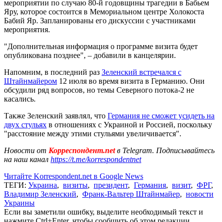
мероприятии по случаю 80-й годовщины трагедии в Бабьем
Яру, которое состоится в Мемориальном центре Холокоста
Бабий Яр. Запланированы его дискуссии с участниками
мероприятия.
"Дополнительная информация о программе визита будет
опубликована позднее", – добавили в канцелярии.
Напомним, в последний раз
Зеленский встречался с
Штайнмайером
12 июля во время визита в Германию. Они
обсудили ряд вопросов, но темы Северного потока-2 не
касались.
Также Зеленский заявлял, что
Германия не сможет усидеть на
двух стульях
в отношениях с Украиной и Россией, поскольку
"расстояние между этими стульями увеличивается".
Новости от
Корреспондент.net
в Telegram. Подписывайтесь
на наш канал
https://t.me/korrespondentnet
Читайте Korrespondent.net в Google News
ТЕГИ:
Украина
,
визиты
,
президент
,
Германия
,
визит
,
ФРГ
,
Владимир Зеленский
,
Франк-Вальтер Штайнмайер
,
новости
Украины
Если вы заметили ошибку, выделите необходимый текст и
нажмите Ctrl+Enter, чтобы сообщить об этом редакции.