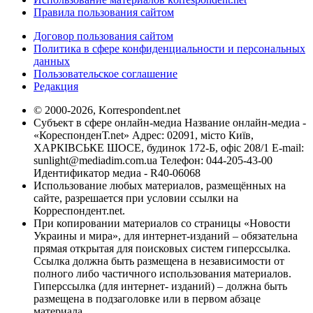
Правила пользования сайтом
Договор пользования сайтом
Политика в сфере конфиденциальности и персональных
данных
Пользовательское соглашение
Редакция
© 2000-2026, Korrespondent.net
Субъект в сфере онлайн-медиа Название онлайн-медиа -
«КореспонденТ.net» Адрес: 02091, місто Київ,
ХАРКІВСЬКЕ ШОСЕ, будинок 172-Б, офіс 208/1 E-mail:
sunlight@mediadim.com.ua
Телефон: 044-205-43-00
Идентификатор медиа - R40-06068
Использование любых материалов, размещённых на
сайте, разрешается при условии ссылки на
Корреспондент.net.
При копировании материалов со страницы «Новости
Украины и мира», для интернет-изданий – обязательна
прямая открытая для поисковых систем гиперссылка.
Ссылка должна быть размещена в независимости от
полного либо частичного использования материалов.
Гиперссылка (для интернет- изданий) – должна быть
размещена в подзаголовке или в первом абзаце
материала.