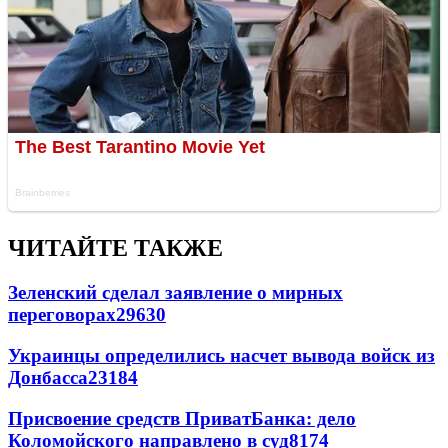
ЧИТАЙТЕ ТАКЖЕ
Зеленский сделал заявление о мирных
переговорах
29630
Украинцы определились насчет вывода войск из
Донбасса
23184
Присвоение средств ПриватБанка: дело
Коломойского направлено в суд
8174