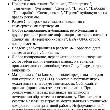
Новости с пометками "Мнение", "Экспертиза",
"Заявление", "Регионы", "Деньги", "Власть", "Выборы",
"Тест-драйв", "Спецпроекты", "Промо" публикуются на
правах рекламы.
Раздел Спецпроекты создается совместно с
коммерческими партнерами.
Любое копирование, публикация, републикация и
другое распространение информации, которое содержит
ссылку на "Интерфакс-Украина", EPA / UPG, строго
воспрещается.
Владелец веб-страницы в разделе Я- Корреспондент
является автор публикации.
Любое копирование, перепечатка и воспроизведение
фотографий и/или аудиовизуальных материалов,
принадлежащих правообладателю Getty Images, строго
запрещено.
Материалы сайта korrespondent.net предназначены для
лиц старше 21 года (21+). Участие в азартных играх
может вызвать игровую зависимость. Соблюдайте
правила (принципы) ответственной игры. При
обнаружении первых признаков зависимости
немедленно обратитесь к специалисту. Помните, что
участие в азартных играх не может являться источником
доходов или альтернативой работе. Информационный
ресурс korrespondent.net не проводит игры на реальные