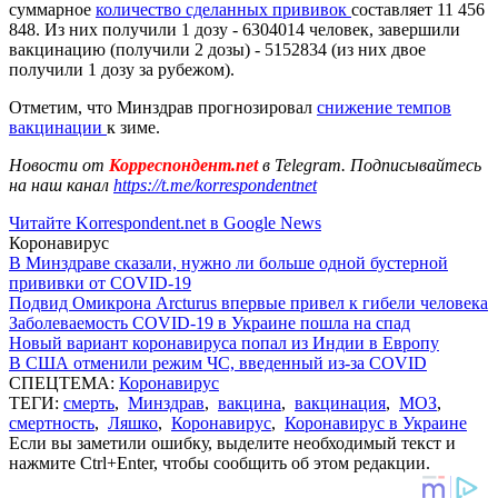
суммарное
количество сделанных прививок
составляет 11 456
848. Из них получили 1 дозу - 6304014 человек, завершили
вакцинацию (получили 2 дозы) - 5152834 (из них двое
получили 1 дозу за рубежом).
Отметим, что Минздрав прогнозировал
снижение темпов
вакцинации
к зиме.
Новости от
Корреспондент.net
в Telegram. Подписывайтесь
на наш канал
https://t.me/korrespondentnet
Читайте Korrespondent.net в Google News
Коронавирус
В Минздраве сказали, нужно ли больше одной бустерной
прививки от COVID-19
Подвид Омикрона Arcturus впервые привел к гибели человека
Заболеваемость COVID-19 в Украине пошла на спад
Новый вариант коронавируса попал из Индии в Европу
В США отменили режим ЧС, введенный из-за COVID
СПЕЦТЕМА:
Коронавирус
ТЕГИ:
смерть
,
Минздрав
,
вакцина
,
вакцинация
,
МОЗ
,
смертность
,
Ляшко
,
Коронавирус
,
Коронавирус в Украине
Если вы заметили ошибку, выделите необходимый текст и
нажмите Ctrl+Enter, чтобы сообщить об этом редакции.