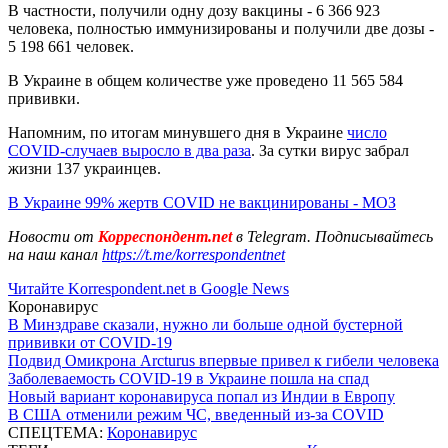
В частности, получили одну дозу вакцины - 6 366 923
человека, полностью иммунизированы и получили две дозы -
5 198 661 человек.
В Украине в общем количестве уже проведено 11 565 584
прививки.
Напомним, по итогам минувшего дня в Украине
число
COVID-случаев выросло в два раза
. За сутки вирус забрал
жизни 137 украинцев.
В Украине 99% жертв COVID не вакцинированы - МОЗ
Новости от
Корреспондент.net
в Telegram. Подписывайтесь
на наш канал
https://t.me/korrespondentnet
Читайте Korrespondent.net в Google News
Коронавирус
В Минздраве сказали, нужно ли больше одной бустерной
прививки от COVID-19
Подвид Омикрона Arcturus впервые привел к гибели человека
Заболеваемость COVID-19 в Украине пошла на спад
Новый вариант коронавируса попал из Индии в Европу
В США отменили режим ЧС, введенный из-за COVID
СПЕЦТЕМА:
Коронавирус