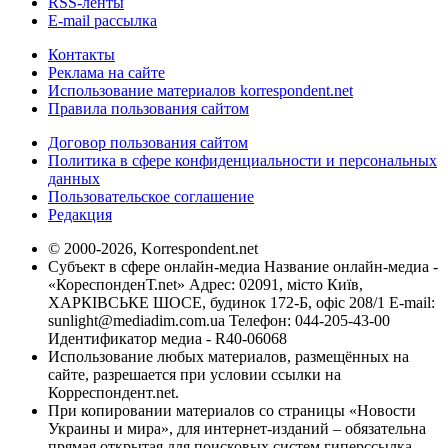
RSS-ленты
E-mail рассылка
Контакты
Реклама на сайте
Использование материалов korrespondent.net
Правила пользования сайтом
Договор пользования сайтом
Политика в сфере конфиденциальности и персональных
данных
Пользовательское соглашение
Редакция
© 2000-2026, Korrespondent.net
Субъект в сфере онлайн-медиа Название онлайн-медиа -
«КореспонденТ.net» Адрес: 02091, місто Київ,
ХАРКІВСЬКЕ ШОСЕ, будинок 172-Б, офіс 208/1 E-mail:
sunlight@mediadim.com.ua
Телефон: 044-205-43-00
Идентификатор медиа - R40-06068
Использование любых материалов, размещённых на
сайте, разрешается при условии ссылки на
Корреспондент.net.
При копировании материалов со страницы «Новости
Украины и мира», для интернет-изданий – обязательна
прямая открытая для поисковых систем гиперссылка.