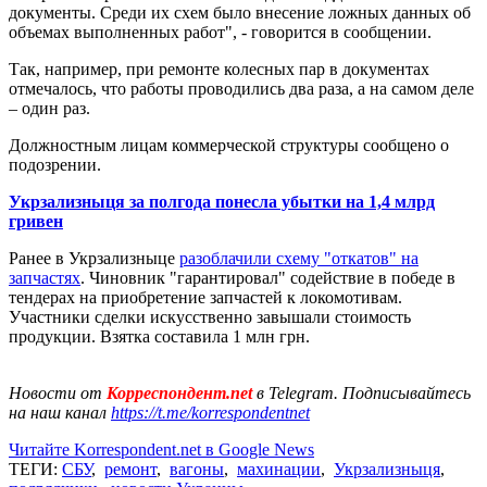
документы. Среди их схем было внесение ложных данных об
объемах выполненных работ", - говорится в сообщении.
Так, например, при ремонте колесных пар в документах
отмечалось, что работы проводились два раза, а на самом деле
– один раз.
Должностным лицам коммерческой структуры сообщено о
подозрении.
Укрзализныця за полгода понесла убытки на 1,4 млрд
гривен
Ранее в Укрзализныце
разоблачили схему "откатов" на
запчастях
. Чиновник "гарантировал" содействие в победе в
тендерах на приобретение запчастей к локомотивам.
Участники сделки искусственно завышали стоимость
продукции. Взятка составила 1 млн грн.
Новости от
Корреспондент.net
в Telegram. Подписывайтесь
на наш канал
https://t.me/korrespondentnet
Читайте Korrespondent.net в Google News
ТЕГИ:
СБУ
,
ремонт
,
вагоны
,
махинации
,
Укрзализныця
,