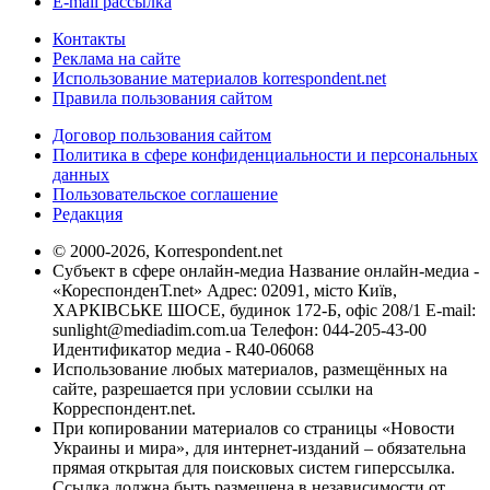
E-mail рассылка
Контакты
Реклама на сайте
Использование материалов korrespondent.net
Правила пользования сайтом
Договор пользования сайтом
Политика в сфере конфиденциальности и персональных
данных
Пользовательское соглашение
Редакция
© 2000-2026, Korrespondent.net
Субъект в сфере онлайн-медиа Название онлайн-медиа -
«КореспонденТ.net» Адрес: 02091, місто Київ,
ХАРКІВСЬКЕ ШОСЕ, будинок 172-Б, офіс 208/1 E-mail:
sunlight@mediadim.com.ua
Телефон: 044-205-43-00
Идентификатор медиа - R40-06068
Использование любых материалов, размещённых на
сайте, разрешается при условии ссылки на
Корреспондент.net.
При копировании материалов со страницы «Новости
Украины и мира», для интернет-изданий – обязательна
прямая открытая для поисковых систем гиперссылка.
Ссылка должна быть размещена в независимости от