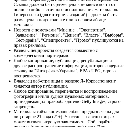
Ссылка должна быть размещена в независимости от
полного либо частичного использования материалов.
Гиперссылка (для интернет- изданий) – должна быть
размещена в подзаголовке или в первом абзаце
материала.
Новости с пометками "Мнение", "Экспертиза",
"Заявление", "Регионы", "Деньги", "Власть", "Выборы",
"Тест-драйв", "Спецпроекты", "Промо" публикуются на
правах рекламы.
Раздел Спецпроекты создается совместно с
коммерческими партнерами.
Любое копирование, публикация, републикация и
другое распространение информации, которое содержит
ссылку на "Интерфакс-Украина", EPA / UPG, строго
воспрещается.
Владелец веб-страницы в разделе Я- Корреспондент
является автор публикации.
Любое копирование, перепечатка и воспроизведение
фотографий и/или аудиовизуальных материалов,
принадлежащих правообладателю Getty Images, строго
запрещено.
Материалы сайта korrespondent.net предназначены для
лиц старше 21 года (21+). Участие в азартных играх
может вызвать игровую зависимость. Соблюдайте
правила (принципы) ответственной игры. При