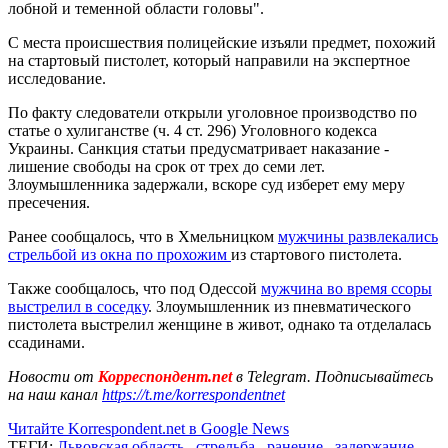
лобной и теменной области головы".
С места происшествия полицейские изъяли предмет, похожий
на стартовый пистолет, который направили на экспертное
исследование.
По факту следователи открыли уголовное производство по
статье о хулиганстве (ч. 4 ст. 296) Уголовного кодекса
Украины. Санкция статьи предусматривает наказание -
лишение свободы на срок от трех до семи лет.
Злоумышленника задержали, вскоре суд изберет ему меру
пресечения.
Ранее сообщалось, что в Хмельницком
мужчины развлекались
стрельбой из окна по прохожим
из стартового пистолета.
Также сообщалось, что под Одессой
мужчина во время ссоры
выстрелил в соседку
. Злоумышленник из пневматического
пистолета выстрелил женщине в живот, однако та отделалась
ссадинами.
Новости от
Корреспондент.net
в Telegram. Подписывайтесь
на наш канал
https://t.me/korrespondentnet
Читайте Korrespondent.net в Google News
ТЕГИ:
Львовская область
,
стрельба
,
ранение
,
задержание
,