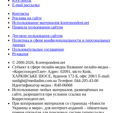
RSS-ленты
E-mail рассылка
Контакты
Реклама на сайте
Использование материалов korrespondent.net
Правила пользования сайтом
Договор пользования сайтом
Политика в сфере конфиденциальности и персональных
данных
Пользовательское соглашение
Редакция
© 2000-2026, Korrespondent.net
Субъект в сфере онлайн-медиа Название онлайн-медиа -
«КореспонденТ.net» Адрес: 02091, місто Київ,
ХАРКІВСЬКЕ ШОСЕ, будинок 172-Б, офіс 208/1 E-mail:
sunlight@mediadim.com.ua
Телефон: 044-205-43-00
Идентификатор медиа - R40-06068
Использование любых материалов, размещённых на
сайте, разрешается при условии ссылки на
Корреспондент.net.
При копировании материалов со страницы «Новости
Украины и мира», для интернет-изданий – обязательна
прямая открытая для поисковых систем гиперссылка.