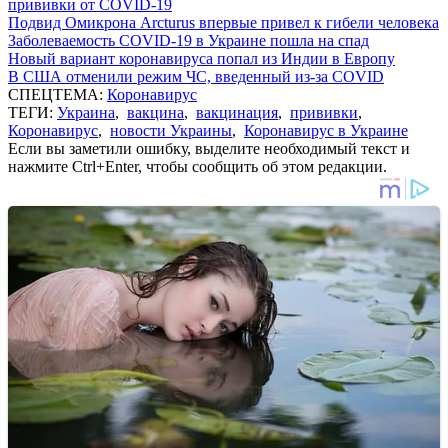
прививки от COVID-19
Подвид Омикрона Arcturus впервые привел к гибели человека
Заболеваемость COVID-19 в Украине пошла на спад
Новый вариант коронавируса попал из Индии в Европу
В США отменили режим ЧС, введенный из-за COVID
СПЕЦТЕМА:
Коронавирус
ТЕГИ:
Украина
,
вакцина
,
вакцинация
,
прививки
,
Коронавирус
,
новости Украины
,
Коронавирус в Украине
Если вы заметили ошибку, выделите необходимый текст и
нажмите Ctrl+Enter, чтобы сообщить об этом редакции.