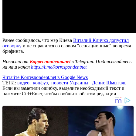
Ранее сообщалось, что мэр Киева
Виталий Кличко допустил
оговорку
и не справился со словом "сенсационные" во время
брифинга.
Новости от
Корреспондент.net
в Telegram. Подписывайтесь
на наш канал
https://t.me/korrespondentnet
Читайте Korrespondent.net в Google News
ТЕГИ:
видео
,
конфуз
,
новости Украины
,
Денис Шмыгаль
Если вы заметили ошибку, выделите необходимый текст и
нажмите Ctrl+Enter, чтобы сообщить об этом редакции.