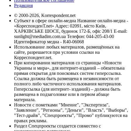
Пользовательское соглашение
Редакция
© 2000-2026, Korrespondent.net
Субъект в сфере онлайн-медиа Название онлайн-медиа -
«КореспонденТ.net» Адрес: 02091, місто Київ,
ХАРКІВСЬКЕ ШОСЕ, будинок 172-Б, офіс 208/1 E-mail:
sunlight@mediadim.com.ua
Телефон: 044-205-43-00
Идентификатор медиа - R40-06068
Использование любых материалов, размещённых на
сайте, разрешается при условии ссылки на
Корреспондент.net.
При копировании материалов со страницы «Новости
Украины и мира», для интернет-изданий – обязательна
прямая открытая для поисковых систем гиперссылка.
Ссылка должна быть размещена в независимости от
полного либо частичного использования материалов.
Гиперссылка (для интернет- изданий) – должна быть
размещена в подзаголовке или в первом абзаце
материала.
Новости с пометками "Мнение", "Экспертиза",
"Заявление", "Регионы", "Деньги", "Власть", "Выборы",
"Тест-драйв", "Спецпроекты", "Промо" публикуются на
правах рекламы.
Раздел Спецпроекты создается совместно с