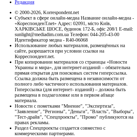
Редакция
© 2000-2026, Korrespondent.net
Субъект в сфере онлайн-медиа Название онлайн-медиа -
«КореспонденТ.net» Адрес: 02091, місто Київ,
ХАРКІВСЬКЕ ШОСЕ, будинок 172-Б, офіс 208/1 E-mail:
sunlight@mediadim.com.ua
Телефон: 044-205-43-00
Идентификатор медиа - R40-06068
Использование любых материалов, размещённых на
сайте, разрешается при условии ссылки на
Корреспондент.net.
При копировании материалов со страницы «Новости
Украины и мира», для интернет-изданий – обязательна
прямая открытая для поисковых систем гиперссылка.
Ссылка должна быть размещена в независимости от
полного либо частичного использования материалов.
Гиперссылка (для интернет- изданий) – должна быть
размещена в подзаголовке или в первом абзаце
материала.
Новости с пометками "Мнение", "Экспертиза",
"Заявление", "Регионы", "Деньги", "Власть", "Выборы",
"Тест-драйв", "Спецпроекты", "Промо" публикуются на
правах рекламы.
Раздел Спецпроекты создается совместно с
коммерческими партнерами.