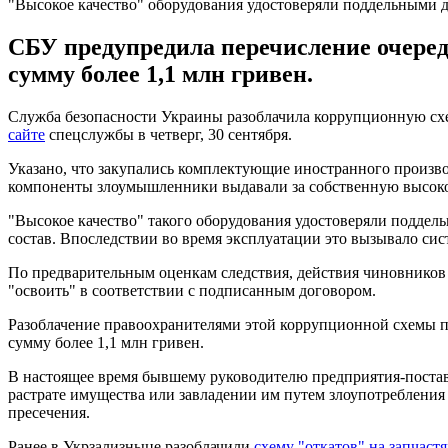
"Высокое качество" оборудования удостоверяли поддельными 
СБУ предупредила перечисление очеред
сумму более 1,1 млн гривен.
Служба безопасности Украины разоблачила коррупционную схем
сайте
спецслужбы в четверг, 30 сентября.
Указано, что закупались комплектующие иностранного произво
компоненты злоумышленники выдавали за собственную высок
"Высокое качество" такого оборудования удостоверяли подде
состав. Впоследствии во время эксплуатации это вызывало си
По предварительным оценкам следствия, действия чиновников н
"освоить" в соответствии с подписанным договором.
Разоблачение правоохранителями этой коррупционной схемы п
сумму более 1,1 млн гривен.
В настоящее время бывшему руководителю предприятия-постав
растрате имущества или завладении им путем злоупотребления 
пресечения.
Ранее в Укрзализныце разоблачили
схему "откатов" на запчастя