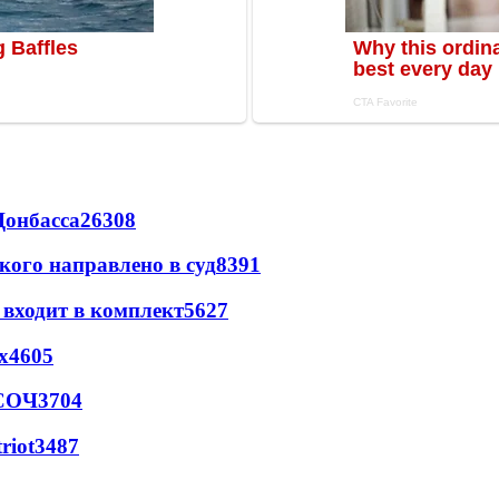
Донбасса
26308
кого направлено в суд
8391
 входит в комплект
5627
х
4605
 СОЧ
3704
riot
3487