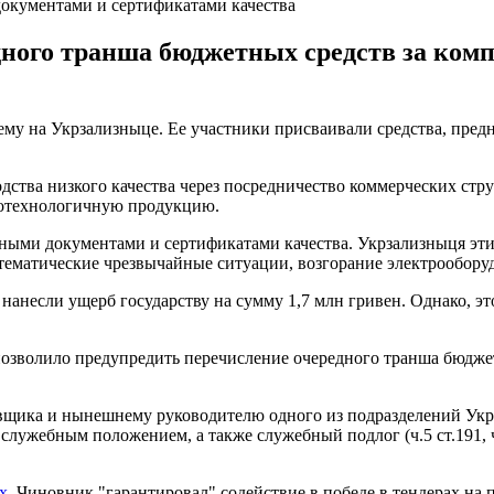
документами и сертификатами качества
ного транша бюджетных средств за комп
у на Укрзализныце. Ее участники присваивали средства, предн
дства низкого качества через посредничество коммерческих стр
отехнологичную продукцию.
льными документами и сертификатами качества. Укрзализныця эт
стематические чрезвычайные ситуации, возгорание электрообору
анесли ущерб государству на сумму 1,7 млн гривен. Однако, эт
озволило предупредить перечисление очередного транша бюджет
щика и нынешнему руководителю одного из подразделений Укрз
служебным положением, а также служебный подлог (ч.5 ст.191, 
х
. Чиновник "гарантировал" содействие в победе в тендерах на