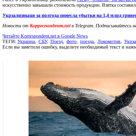
искусственно завышали стоимость продукции. Взятка составила
Укрзализныця за полгода понесла убытки на 1,4 млрд гриве
Новости от
Корреспондент.net
в Telegram. Подписывайтесь н
Читайте Korrespondent.net в Google News
ТЕГИ:
Украина
,
СБУ
,
Поезд
,
фото
,
поезда
,
Локомотив
,
Укрз
Если вы заметили ошибку, выделите необходимый текст и нажми