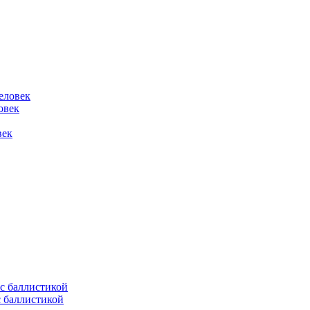
овек
век
с баллистикой