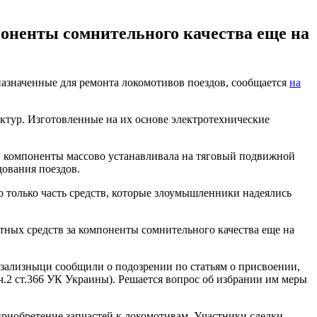
оненты сомнительного качества еще на
азначенные для ремонта локомотивов поездов, сообщается
на
уктур. Изготовленные на их основе электротехнические
и компоненты массово устанавливала на тяговый подвижной
дования поездов.
о только часть средств, которые злоумышленники надеялись
ных средств за компоненты сомнительного качества еще на
ализныци сообщили о подозрении по статьям о присвоении,
ч.2 ст.366 УК Украины). Решается вопрос об избрании им меры
 приобретение запчастей к локомотивам. Участники сделки