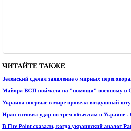
ЧИТАЙТЕ ТАКЖЕ
Зеленский сделал заявление о мирных переговора
Майора ВСП поймали на "помощи" военному в
Украина впервые в мире провела воздушный шту
Иран готовил удар по трем объектам в Украине 
В Fire Point сказали, когда украинский аналог Pa