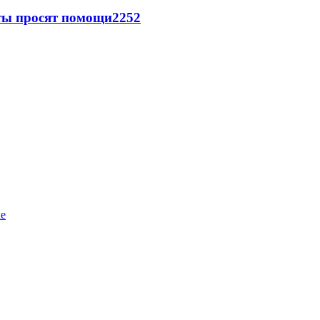
сты просят помощи
2252
ке