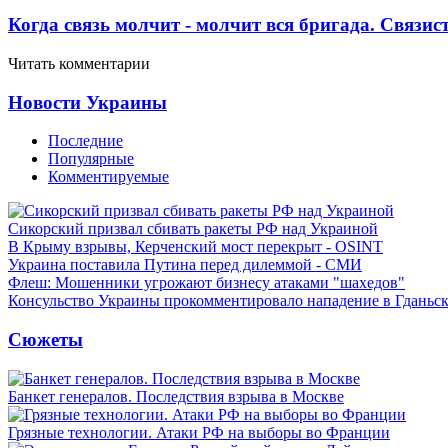
Когда связь молчит - молчит вся бригада. Связи
Читать комментарии
Новости Украины
Последние
Популярные
Комментируемые
Сикорский призвал сбивать ракеты РФ над Украиной
В Крыму взрывы, Керченский мост перекрыт - OSINT
Украина поставила Путина перед дилеммой - СМИ
Флеш: Мошенники угрожают бизнесу атаками "шахедов"
Консульство Украины прокомментировало нападение в Гданьс
Сюжеты
Банкет генералов. Последствия взрыва в Москве
Грязные технологии. Атаки РФ на выборы во Франции