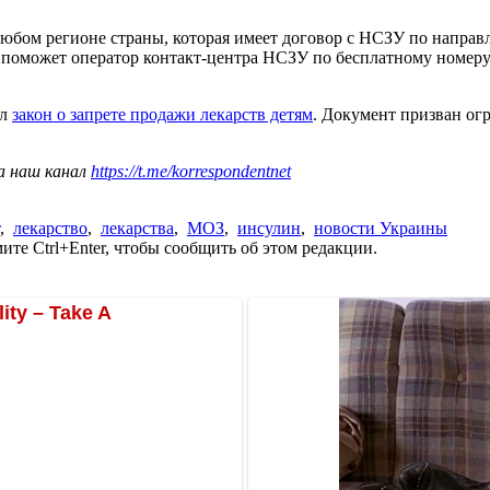
любом регионе страны, которая имеет договор с НСЗУ по напра
и поможет оператор контакт-центра НСЗУ по бесплатному номер
ал
закон о запрете продажи лекарств детям
. Документ призван ог
а наш канал
https://t.me/korrespondentnet
,
лекарство
,
лекарства
,
МОЗ
,
инсулин
,
новости Украины
те Ctrl+Enter, чтобы сообщить об этом редакции.