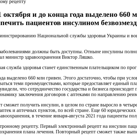
ному рецепту
 октября и до конца года выделено 660 м
спечить пациентов инсулином безвозмезд
министрированию Национальной службы здоровья Украины и вош
заболеваниями должны быть доступны. Отныне инсулины полнос
азал министр здравоохранения Виктор Ляшко.
я служба здоровья станет единственным плательщиком по прог
ода выделено 660 млн гривен. Этого достаточно, чтобы при усл
оваться теми преимуществами, которые предоставляет единый пл
видели, что сотрудничество государства и бизнеса происходит 
намику заключения договоров с аптеками по направлению реимб
т сможет получить инсулин, в целом по стране выросло в четыре
 аптек и аптечных пунктов, по всей стране. Еще 60 юридически
авоохранения, в течение января-августа 2021 года пациенты пол
ктронному рецепту. Первый электронный рецепт на инсулин пац
оохранения плана лечения. Повторный рецепт сможет также вып