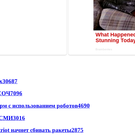
х
30687
 СОЧ
7096
рм с использованием роботов
4690
- СМИ
3016
triot начнет сбивать ракеты
2875