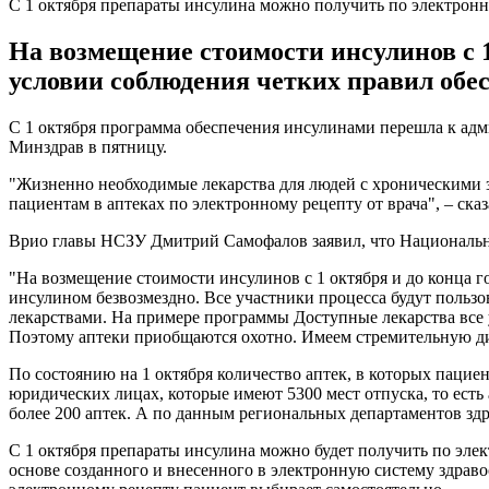
С 1 октября препараты инсулина можно получить по электрон
На возмещение стоимости инсулинов с 1
условии соблюдения четких правил обе
С 1 октября программа обеспечения инсулинами перешла к ад
Минздрав в пятницу.
"Жизненно необходимые лекарства для людей с хроническими 
пациентам в аптеках по электронному рецепту от врача", – ск
Врио главы НСЗУ Дмитрий Самофалов заявил, что Национальна
"На возмещение стоимости инсулинов с 1 октября и до конца г
инсулином безвозмездно. Все участники процесса будут польз
лекарствами. На примере программы Доступные лекарства все у
Поэтому аптеки приобщаются охотно. Имеем стремительную ди
По состоянию на 1 октября количество аптек, в которых пациен
юридических лицах, которые имеют 5300 мест отпуска, то есть
более 200 аптек. А по данным региональных департаментов здр
С 1 октября препараты инсулина можно будет получить по эле
основе созданного и внесенного в электронную систему здрав