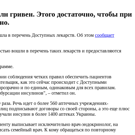
лн гривен. Этого достаточно, чтобы при
но.
ла в перечень Доступных лекарств. Об этом
сообщает
тью вошли в перечень таких лекарств и предоставляются
рамме.
овии соблюдения четких правил обеспечить пациентов
ательщик, как это сейчас происходит с Доступными
прозрачно и по единым, одинаковым для всех правилам.
урсации инсулинов", – отметил он.
 раза. Речь идет о более 560 аптечных учреждениях-
х лиц подписывают договоры со своей стороны, а это еще плюс
учали инсулин в более 1400 аптеках Украины.
иенту выписывает исключительно врач-эндокринолог, на
исать семейный врач. К кому обращаться по повторному