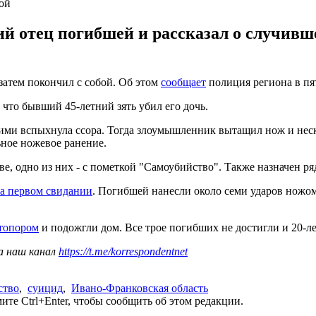
ой
ий отец погибшей и рассказал о случив
затем покончил с собой. Об этом
сообщает
полиция региона в пят
что бывший 45-летний зять убил его дочь.
ими вспыхнула ссора. Тогда злоумышленник вытащил нож и неск
ьное ножевое ранение.
, одно из них - с пометкой "Самоубийство". Также назначен ряд
а первом свидании
. Погибшей нанесли около семи ударов ножом
 топором
и подожгли дом. Все трое погибших не достигли и 20-ле
а наш канал
https://t.me/korrespondentnet
ство
,
суицид
,
Ивано-Франковская область
те Ctrl+Enter, чтобы сообщить об этом редакции.