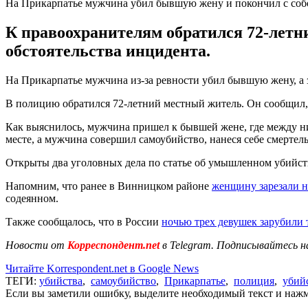
На Прикарпатье мужчина убил бывшую жену и покончил с соб
К правоохранителям обратился 72-летн
обстоятельства инцидента.
На Прикарпатье мужчина из-за ревности убил бывшую жену, а 
В полицию обратился 72-летний местный житель. Он сообщил, 
Как выяснилось, мужчина пришел к бывшей жене, где между н
месте, а мужчина совершил самоубийство, нанеся себе смертел
Открыты два уголовных дела по статье об умышленном убийстве
Напомним, что ранее в Винницком районе
женщину зарезали н
содеянном.
Также сообщалось, что в России
ночью трех девушек зарубили
Новости от
Корреспондент.net
в Telegram. Подписывайтесь н
Читайте Korrespondent.net в Google News
ТЕГИ:
убийства
,
самоубийство
,
Прикарпатье
,
полиция
,
убий
Если вы заметили ошибку, выделите необходимый текст и нажми