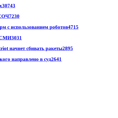
х
30743
 СОЧ
7230
рм с использованием роботов
4715
- СМИ
3031
triot начнет сбивать ракеты
2895
кого направлено в суд
2641