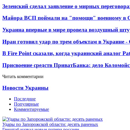
Зеленский сделал заявление о мирных переговора
Майора ВСП поймали на "помощи" военному в
Украина впервые в мире провела воздушный шту
Иран готовил удар по трем объектам в Украине 
В Fire Point сказали, когда украинский аналог Pa
Присвоение средств ПриватБанка: дело Коломойс
Читать комментарии
Новости Украины
Последние
Популярные
Комментируемые
Удары по Запорожской области: десять раненых
Генштаб назвал новые потери россиян