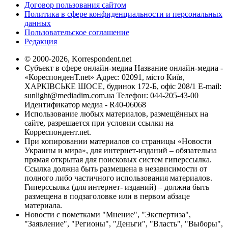
Договор пользования сайтом
Политика в сфере конфиденциальности и персональных
данных
Пользовательское соглашение
Редакция
© 2000-2026, Korrespondent.net
Субъект в сфере онлайн-медиа Название онлайн-медиа -
«КореспонденТ.net» Адрес: 02091, місто Київ,
ХАРКІВСЬКЕ ШОСЕ, будинок 172-Б, офіс 208/1 E-mail:
sunlight@mediadim.com.ua
Телефон: 044-205-43-00
Идентификатор медиа - R40-06068
Использование любых материалов, размещённых на
сайте, разрешается при условии ссылки на
Корреспондент.net.
При копировании материалов со страницы «Новости
Украины и мира», для интернет-изданий – обязательна
прямая открытая для поисковых систем гиперссылка.
Ссылка должна быть размещена в независимости от
полного либо частичного использования материалов.
Гиперссылка (для интернет- изданий) – должна быть
размещена в подзаголовке или в первом абзаце
материала.
Новости с пометками "Мнение", "Экспертиза",
"Заявление", "Регионы", "Деньги", "Власть", "Выборы",