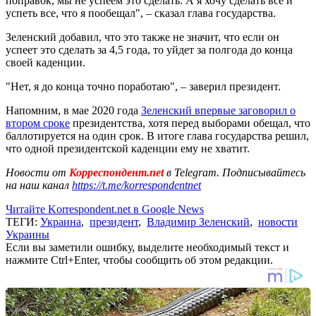
поправок, мы не успеем это сделать. А я хочу сделать все и
успеть все, что я пообещал", – сказал глава государства.
Зеленский добавил, что это также не значит, что если он
успеет это сделать за 4,5 года, то уйдет за полгода до конца
своей каденции.
"Нет, я до конца точно поработаю", – заверил президент.
Напомним, в мае 2020 года
Зеленский впервые заговорил о
втором сроке
президентства, хотя перед выборами обещал, что
баллотируется на один срок. В итоге глава государства решил,
что одной президентской каденции ему не хватит.
Новости от
Корреспондент.net
в Telegram. Подписывайтесь
на наш канал
https://t.me/korrespondentnet
Читайте Korrespondent.net в Google News
ТЕГИ:
Украина
,
президент
,
Владимир Зеленский
,
новости
Украины
Если вы заметили ошибку, выделите необходимый текст и
нажмите Ctrl+Enter, чтобы сообщить об этом редакции.