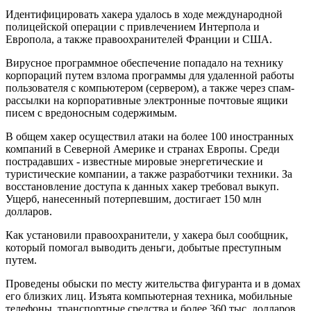
Идентифицировать хакера удалось в ходе международной
полицейской операции с привлечением Интерпола и
Европола, а также правоохранителей Франции и США.
Вирусное программное обеспечение попадало на технику
корпораций путем взлома программы для удаленной работы
пользователя с компьютером (сервером), а также через спам-
рассылки на корпоративные электронные почтовые ящики
писем с вредоносным содержимым.
В общем хакер осуществил атаки на более 100 иностранных
компаний в Северной Америке и странах Европы. Среди
пострадавших - известные мировые энергетические и
туристические компании, а также разработчики техники. За
восстановление доступа к данных хакер требовал выкуп.
Ущерб, нанесенный потерпевшим, достигает 150 млн
долларов.
Как установили правоохранители, у хакера был сообщник,
который помогал выводить деньги, добытые преступным
путем.
Проведены обыски по месту жительства фигуранта и в домах
его близких лиц. Изъята компьютерная техника, мобильные
телефоны, транспортные средства и более 360 тыс. долларов