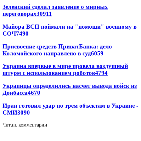
Зеленский сделал заявление о мирных
переговорах
30911
Майора ВСП поймали на "помощи" военному в
СОЧ
7490
Присвоение средств ПриватБанка: дело
Коломойского направлено в суд
6059
Украина впервые в мире провела воздушный
штурм с использованием роботов
4794
Украинцы определились насчет вывода войск из
Донбасса
4670
Иран готовил удар по трем объектам в Украине -
СМИ
3090
Читать комментарии