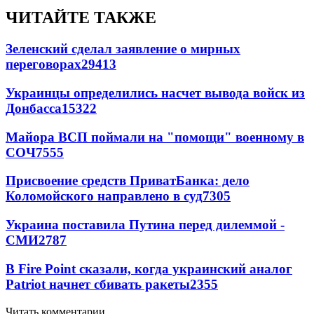
ЧИТАЙТЕ ТАКЖЕ
Зеленский сделал заявление о мирных
переговорах
29413
Украинцы определились насчет вывода войск из
Донбасса
15322
Майора ВСП поймали на "помощи" военному в
СОЧ
7555
Присвоение средств ПриватБанка: дело
Коломойского направлено в суд
7305
Украина поставила Путина перед дилеммой -
СМИ
2787
В Fire Point сказали, когда украинский аналог
Patriot начнет сбивать ракеты
2355
Читать комментарии